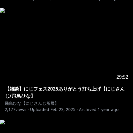
https://booth.pm/ja/items/2348793
https://booth.pm/ja/items/2348776
https://booth.pm/ja/items/2348771
29:52
https://booth.pm/ja/items/2348752
【雑談】にじフェス2025ありがとう打ち上げ【にじさん
●にじさんじへのお問い合わせやファンレターはこちら
じ/飛鳥ひな】
飛鳥ひな【にじさんじ所属】
https://www.anycolor.co.jp/contact
2,177
views ·
Uploaded
Feb 23, 2025
·
Archived
1 year ago
※未成年者の視聴者の方々は、下記リンク先の注意事項