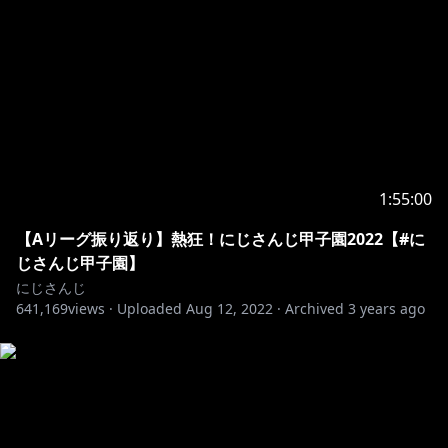
1:55:00
【Aリーグ振り返り】熱狂！にじさんじ甲子園2022【#に
じさんじ甲子園】
にじさんじ
641,169
views ·
Uploaded
Aug 12, 2022
·
Archived
3 years ago