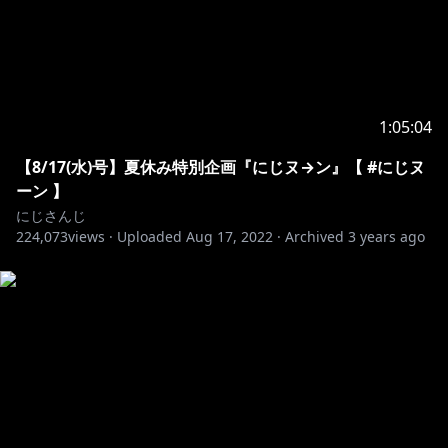
1:05:04
【8/17(水)号】夏休み特別企画『にじヌ→ン』【 #にじヌ
ーン 】
にじさんじ
224,073
views ·
Uploaded
Aug 17, 2022
·
Archived
3 years ago