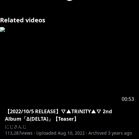
Related videos
00:53
【2022/10/5 RELEASE】▽▲TRiNITY▲▽ 2nd
Album「Δ(DELTA)」【Teaser】
にじさんじ
113,287
views ·
Uploaded
Aug 10, 2022
·
Archived
3 years ago