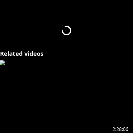
この動画およびライブは、任天堂著作物の利用許諾を受
けて配信しています。
Related videos
https://shop.hololivepro.com/products/hanasakimiy
abi_bd2024
ーーー▼花咲みやびのがいよう▼ーーー
#ホロスターズ １期生の花咲みやびです！
初見の方、普段コメントをしない方も気軽にコメント頂
けると嬉しいです！
お話しながら楽しみましょう♫
【タグ】
2:28:06