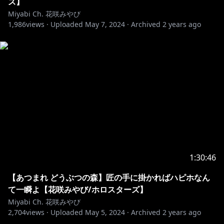
ズ】
https://twitter.com/miyabihanasaki
Miyabi Ch. 花咲みやび
1,986
views ·
Uploaded
May 7, 2024
·
Archived
2 years ago
■オリジナル楽曲「開花宣言」2022年2月19日
Release！★
https://cover.lnk.to/kaikasengen
ーーーーーーーーーーーーーーーーーーーーーーーー
【スターズこれくしょん！】
#ホロスターズ 所属VTuber初❗️の3Dアニメ
「#スタこれ」は毎週金曜日19時配信予定
1:30:46
https://www.youtube.com/playlist?
【あつまれ どうぶつの森】匠の手に掛かればハピホなん
list=PLNQov5ZpSSWclbG0Rvs-CDWqybmOKNbhO
て一瞬よ【花咲みやび/ホロスターズ】
Miyabi Ch. 花咲みやび
【ホロスターズ１期生】
2,704
views ·
Uploaded
May 5, 2024
·
Archived
2 years ago
奏手イヅル
https://t.co/nwIx1O5CXU?amp=1