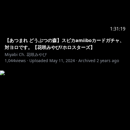
〒173-0003
東京都板橋区加賀1丁目6番1号 ネットデポ新板橋
カバー株式会社 ホロスターズ プレゼント係分 花咲
みやび
1:31:19
【あつまれ どうぶつの森】スピカamiiboカードガチャ、
https://www.hololive.tv/contact
対ヨロです。【花咲みやび/ホロスターズ】
Miyabi Ch. 花咲みやび
※ホロライブプロダクションから未成年の視聴者の方々
1,044
views ·
Uploaded
May 11, 2024
·
Archived
2 years ago
へのお願い
[カバー 未成年者の方々へ]で検索してお読みいただく
https://hololivepro.com/request-to-minors/