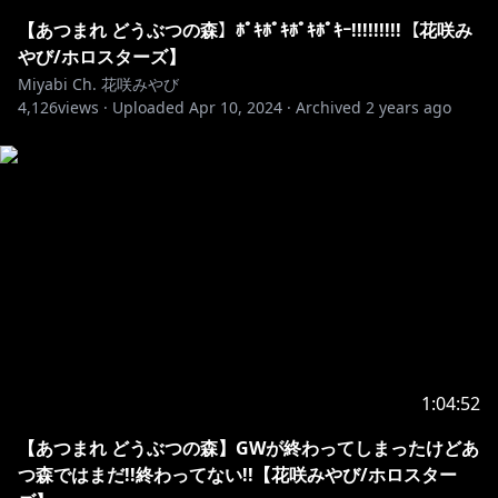
推しマーク 🌺
配信関連 # 生き花
【あつまれ どうぶつの森】ﾎﾟｷﾎﾟｷﾎﾟｷﾎﾟｷｰ!!!!!!!!!【花咲み
動画関連 # 花咲日和
やび/ホロスターズ】
ファンネーム # 花見組
Miyabi Ch. 花咲みやび
4,126
ファンアート # みやびじゅつ
views ·
Uploaded
Apr 10, 2024
·
Archived
2 years ago
切り抜き # 切り抜きみやびさん
スケジュール # 開花予定
ボイス感想ハッシュタグ # 聞いたぞみやび
ーーーーーーーーーーーーーーーーーーーーーーーー
https://www.youtube.com/channel/UC6t3
...
https://youtu.be/cZ658qUgUMM
1:04:52
【あつまれ どうぶつの森】GWが終わってしまったけどあ
花咲みやびのTwitter
つ森ではまだ!!終わってない!!【花咲みやび/ホロスター
@miyabihanasaki：