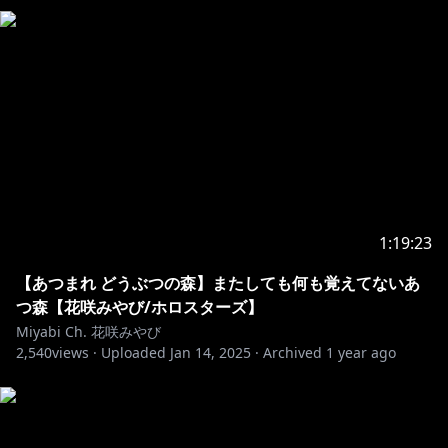
アルランディス
https://t.co/a1mZZyiMzv?amp=1
律可
https://t.co/zyHXqC4QPQ?amp=1
【ホロスターズ２期生】
アステル・レダ
https://t.co/uczREx7rTz?amp=1
岸堂天真
https://t.co/yYLDGhALxf?amp=1
夕刻ロベル
https://t.co/PtmsNTQBvt?amp=1
【ホロスターズ３期生】
影山シエン
https://t.co/rGTjXb1gST
1:19:23
荒咬オウガ
https://t.co/RzXUeBi3Q8
【あつまれ どうぶつの森】またしても何も覚えてないあ
【UPROAR!!】
つ森【花咲みやび/ホロスターズ】
夜十神封魔
https://onl.sc/mmNBj9X
Miyabi Ch. 花咲みやび
2,540
羽継烏有
views ·
Uploaded
https://onl.sc/YbfAvbZ
Jan 14, 2025
·
Archived
1 year ago
水無世燐央
https://onl.sc/AjSz5ww
緋崎ガンマ
https://onl.sc/wXbCdtx