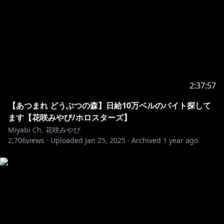
【ロゴデザイン&新衣装】
houお母様
https://twitter.com/honippo
ナゴ様
https://twitter.com/na_gosan
ne-on様
https://twitter.com/neoneooon09
キャプチャーボード提供
AverMedia様
2:37:57
【あつまれ どうぶつの森】日給10万ベルのバイト探して
ーーーーーーーーーーーーーーーーーーーーーーーー
ます【花咲みやび/ホロスターズ】
▼生配信視聴に関するお願い
Miyabi Ch. 花咲みやび
｜初めての方もたくさんコメントしてください！
2,706
views ·
Uploaded
Jan 25, 2025
·
Archived
1 year ago
｜放送内容に関係ない話題を話しすぎない事！
｜暴力的・性的・批判的な発言は他の方が悲しみます…
｜荒らしに対しても反応しないでくださいね
｜皆で楽しく！！
▼お手紙・プレゼントはこちらまで