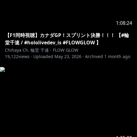
https://youtu.be/6h1mezywMCw
1:08:24
https://youtu.be/r2nbjYYVaUA?
si=XdhXW2mBtAhXq4q8
【F1同時視聴】カナダGP！スプリント決勝！！！ 【#輪
堂千速 / #hololivedev_is #FLOWGLOW 】
Chihaya Ch. 輪堂 千速 - FLOW GLOW
https://youtu.be/EkdNf0b7UU0?
19,122
views ·
Uploaded
May 23, 2026
·
Archived
1 month ago
si=mBXpDoK64CkcTp7c
￣￣￣￣￣￣￣￣￣￣￣￣￣￣￣￣￣￣￣
◆FLOW GLOW OFFICIAL
WEB：
https://hololive.hololivepro.com/special/13902/
Youtube：
https://www.youtube.com/@DEV_IS_FLOWGLOW
◆ホロライブプロダクションOFFICIAL