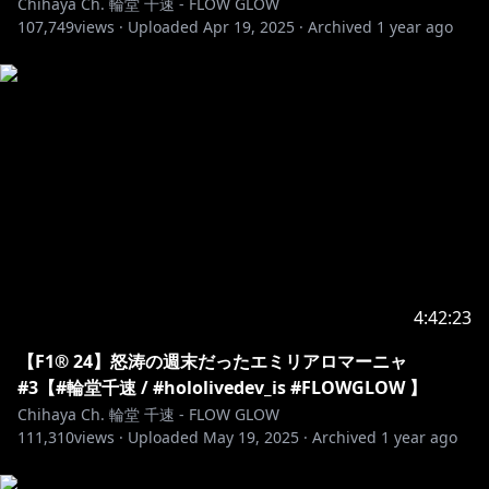
Chihaya Ch. 輪堂 千速 - FLOW GLOW
https://shop.hololivepro.com/products/hololive_top
107,749
views ·
Uploaded
Apr 19, 2025
·
Archived
1 year ago
amperortobepampered
https://shop.hololivepro.com/products/hololive_asm
r_springwithyou
https://shop.hololivepro.com/products/hololive_part
nervoice?
utm_source=youtube&utm_medium=product_shelf
https://shop.hololivepro.com/products/hololive_nois
es?_pos=3&_fid=20ba45601&_ss=c
4:42:23
https://shop.hololivepro.com/products/hololive_asm
【F1® 24】怒涛の週末だったエミリアロマーニャ
r_whiteday?_pos=4&_fid=20ba45601&_ss=c
#3【#輪堂千速 / #hololivedev_is #FLOWGLOW 】
Chihaya Ch. 輪堂 千速 - FLOW GLOW
111,310
views ·
Uploaded
May 19, 2025
·
Archived
1 year ago
https://shop.hololivepro.com/products/hololive_asm