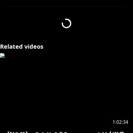
配信タイトル：F1® 24
ストアページ：
https://store.steampowered.com/app/2488620/F1_2
4/
Related videos
よく聞かれること👇
・使用ハンコン
Logicool G
G923 Racing Wheel & Pedal
免許はMTです。
サーキットは走ったことないです！
レースシムは最近始めました！全然走れません！
F1はここ数年ちゃんと見てなくて今年から見始めまし
た！
応援しているのはレッドブル・角田君です。！
1:02:34