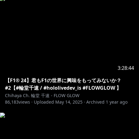
r_puttingyoutosleep?srsltid=AfmBOornk5wE4J-
Y90VWuTmFZWjBtXtraZblKbHsvubjPcaCjZ2tlw5-
https://shop.hololivepro.com/products/startingvoic
e_rindochihaya
3:28:44
https://www.youtube.com/channel/UCKMWFR6lAstL
【F1® 24】君もF1の世界に興味をもってみないか？
a7Vbf5dH7ig/join
#2【#輪堂千速 / #hololivedev_is #FLOWGLOW 】
Chihaya Ch. 輪堂 千速 - FLOW GLOW
86,183
📢 iOS ユーザーの皆様へ / for iOS(iPHONE, iPAD)
views ·
Uploaded
May 14, 2025
·
Archived
1 year ago
users
こちらのURL（
https://www.youtube.com/@RindoChihaya
）をWeb
ブラウザで開いて加入してください。