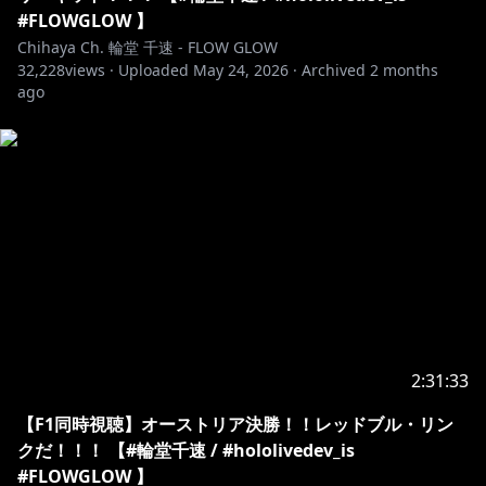
い：
#FLOWGLOW 】
コンテンツをご覧になる前に必ず下記リンクをご確認く
Chihaya Ch. 輪堂 千速 - FLOW GLOW
32,228
views ·
Uploaded
May 24, 2026
·
Archived
2 months
https://hololivepro.com/request-to-minors/
ago
2:31:33
【F1同時視聴】オーストリア決勝！！レッドブル・リン
クだ！！！ 【#輪堂千速 / #hololivedev_is
#FLOWGLOW 】