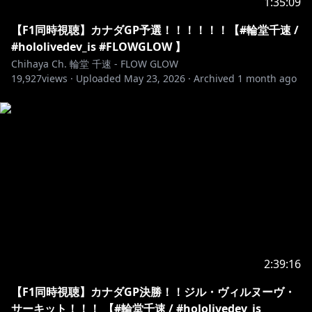
1:35:09
HP:
https://hololivepro.com/
X:
https://x.com/hololivetv
【F1同時視聴】カナダGP予選！！！！！！【#輪堂千速 /
#hololivedev_is #FLOWGLOW 】
-------------------------------------------
Chihaya Ch. 輪堂 千速 - FLOW GLOW
19,927
views ·
Uploaded
May 23, 2026
·
Archived
1 month ago
▼お手紙や色紙の送付先はコチラ
〒173-0003
東京都板橋区加賀1丁目6番1号
ネットデポ新板橋
カバー株式会社 ホロライブ プレゼント係分
輪堂千速 宛
https://www.hololive.tv/contact
-------------------------------------------
2:39:16
【F1同時視聴】カナダGP決勝！！ジル・ヴィルヌーヴ・
ホロライブプロダクションから未成年の視聴者へのお願
サーキット！！！ 【#輪堂千速 / #hololivedev_is