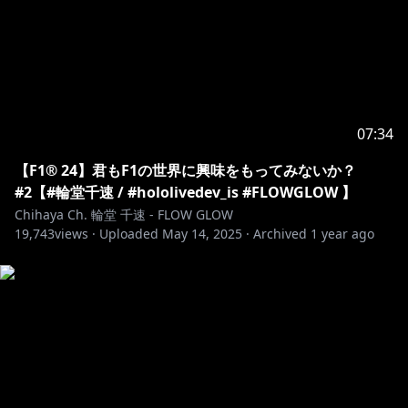
Go to
https://www.youtube.com/@UCKMWFR6lAstLa7Vbf5
dH7ig
join in web browser to join, instead of
YouTube app.
▼△▼△▼△▼△▼△▼△▼△▼△▼△▼△▼△▼△▼
△
07:34
【F1® 24】君もF1の世界に興味をもってみないか？
ハッシュタグ / Hashtags
#2【#輪堂千速 / #hololivedev_is #FLOWGLOW 】
配信タグ：#おしゃべりん堂
Chihaya Ch. 輪堂 千速 - FLOW GLOW
ファンアート：#もはやちはや
19,743
views ·
Uploaded
May 14, 2025
·
Archived
1 year ago
ファンネーム：ニック(メカニック)
ファンマーク：🎧🔧
▼△▼△▼△▼△▼△▼△▼△▼△▼△▼△▼△▼△▼
△