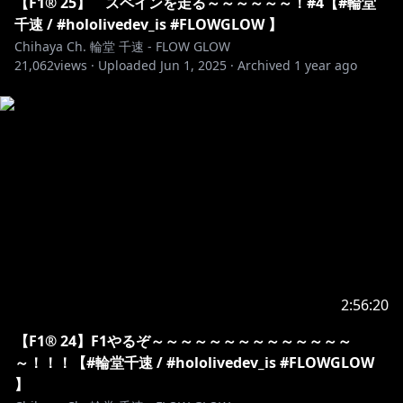
【F1® 25】 スペインを走る～～～～～～！#4【#輪堂
https://x.com/_nsdq
千速 / #hololivedev_is #FLOWGLOW 】
ありがとうございます！
Chihaya Ch. 輪堂 千速 - FLOW GLOW
21,062
views ·
Uploaded
Jun 1, 2025
·
Archived
1 year ago
ねえ、いっしょに向こう側の景色を見に行かない？
ホロライブDEV_ISからデビューした FLOWGLOWのDJ
兼運転手 輪堂千速です！
▼X
https://x.com/rindochihaya
▼△▼△▼△▼△▼△▼△▼△▼△▼△▼△▼△▼△▼
△
2:56:20
【F1® 24】F1やるぞ～～～～～～～～～～～～～～
🔧最新情報 / information🎧
～！！！【#輪堂千速 / #hololivedev_is #FLOWGLOW
🆕
】