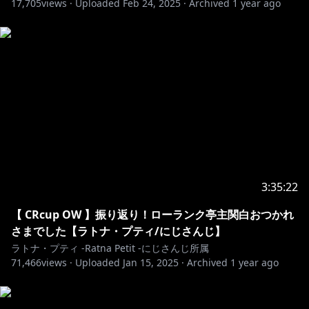
17,705
views ·
Uploaded
Feb 24, 2025
·
Archived
1 year ago
主な使用BGM
騒音のない世界
heal me. - 茶葉のぎか
https://www.youtube.com/watch?v=0F0CuddwLqc
※未成年者の視聴者の方々は、下記リンク先の注意事項
https://www.anycolor.co.jp/notice-for-minors
3:35:22
【 CRcup OW 】振り返り！ローランク亭主関白おつかれ
さまでした【ラトナ・プティ/にじさんじ】
ラトナ・プティ -Ratna Petit -にじさんじ所属
71,466
views ·
Uploaded
Jan 15, 2025
·
Archived
1 year ago