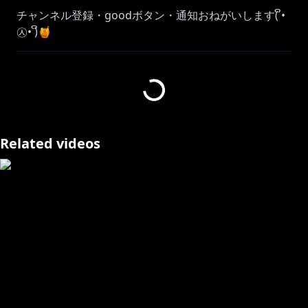
チャンネル登録・goodボタン・通知おねがいします( ິ•
㉦• )ິ🍯
https://www.nijisanji.jp/events/nijifanparty/ratna_pe
tit_1stEVENT/
🎮： エルデンリングナイトレイン
※ 株式会社フロム・ソフトウェアから許諾を得て動画
Related videos
を投稿・配信しています。
※ この配信にはネタバレが含まれますのでお気をつけ
ください。
コラボ
ありさか @Arisakaaa
つむぎこかげ @Kokage_Tsumugi
素敵なサムネイル絵師さま▽