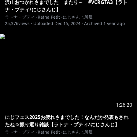
沢山おつかれさまでした またり～ #VCRGTA3【ラト
『ワールドイズマイン』
ナ・プティ/にじさんじ】
https://youtu.be/IKBO7PaIKl4
ラトナ・プティ -Ratna Petit -にじさんじ所属
25,376
views ·
Uploaded
Dec 15, 2024
·
Archived
1 year ago
___________ ʚ♡ɞ ___________
https://twitter.com/ratna_petit
https://www.youtube.com/channel/UCIG9rDtgR45V
CZmYnd-4DUw/join
https://www.nijisanji.jp/contact
___________ ʚ♡ɞ ___________
1:26:20
#ラトアート 活動に使用する場合あります🧸
にじフェス2025お疲れさまでした！なんだか発表もされ
#ぷてちみて 推し活用タグ🧸
たね☺振り返り雑談【ラトナ・プティ/にじさんじ】
ラトナ・プティ -Ratna Petit -にじさんじ所属
___________ ʚ♡ɞ ___________