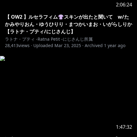
2:06:24
https://www.twitch.tv/petit2434
【 OW2 】ルセラフィム👚スキンが出たと聞いて w/た
かみやりおん・ゆうひりり・まつかいまお・いがらしりか
✼••┈┈┈ボイス＆グッズ販売中┈┈┈••✼
【ラトナ・プティ/にじさんじ】
ラトナ・プティ -Ratna Petit -にじさんじ所属
28,413
views ·
Uploaded
Mar 23, 2025
·
Archived
1 year ago
https://shop.nijisanji.jp/search?
q=%E3%83%97%E3%83%86%E3%82%A3
月ごとの限定販売が多いのでお見逃しなく！
オフィシャルストアにて『ラトナ・プティ』で🔍
https://booth.pm/ja/search/%E3%83%A9%E3%83%88
%E3%83%8A%E3%83%BB%E3%83%97%E3%83%86%E
3%82%A3
___________ ʚ♡ɞ ___________
1:47:32
NEW🤍歌ってみた出ました！聴いてね！