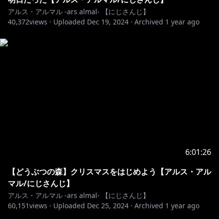
アルス・アルマル -ars almal- 【にじさんじ】
https://shop.nijisanji.jp/s/niji/item/detail/dig-00782?
40,372
views ·
Uploaded
Dec 19, 2024
·
Archived
1 year ago
ima=5028
https://shop.nijisanji.jp/s/niji/item/detail/dig-00933?
ima=5028
🔷 常設ボイス 🔶
https://shop.nijisanji.jp/s/niji/item/detail/dig-00843?
ima=0256
6:01:26
【 コンセプトボイス 】 2019年10月～2020年10月期
【どうぶつの森】クリスマスをはじめよう【アルス・アル
https://shop.nijisanji.jp/s/niji/item/detail/dig-00448?
マル/にじさんじ】
ima=0256
アルス・アルマル -ars almal- 【にじさんじ】
60,151
views ·
Uploaded
Dec 25, 2024
·
Archived
1 year ago