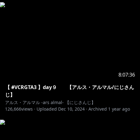
https://shop.nijisanji.jp/s/niji/item/detail/dig-00647?
ima=0256
https://shop.nijisanji.jp/s/niji/page/item_search#/dig
ital/new/0?
keyword=%E3%82%A2%E3%83%AB%E3%82%B9
https://shop.nijisanji.jp/s/niji/item/detail/dig-00602?
8:07:36
ima=1655
【 #VCRGTA3 】day９ 【アルス・アルマル/にじさん
じ】
https://shop.nijisanji.jp/s/niji/group/list/074/item?
アルス・アルマル -ars almal- 【にじさんじ】
126,666
ima=5505
views ·
Uploaded
Dec 10, 2024
·
Archived
1 year ago
🔷 LINEスタンプ 🔶