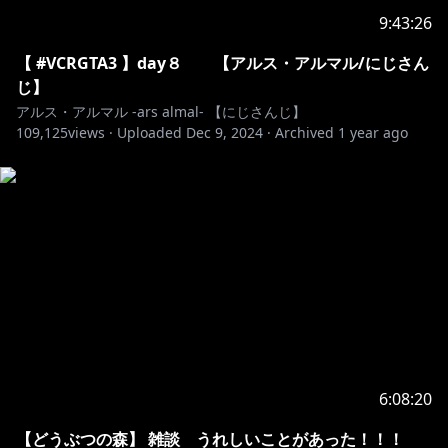
【切り抜きについて】
9:43:26
アーカイブURL 記載必須
【 #VCRGTA3 】day８ 【アルス・アルマル/にじさん
1つのアーカイブから切り抜きは１つまで。切り抜きの
じ】
長さは１０分以内でお願いします。
アルス・アルマル -ars almal- 【にじさんじ】
109,125
〇 複数のアーカイブを使用し切り抜きを１つつく
views ·
Uploaded
Dec 9, 2024
·
Archived
1 year ago
る、アルス視点１０分以内
✖ １つのアーカイブから複数の切り抜きをつくる
https://twitter.com/ars_almal/status/1631641458372
673536
https://twitter.com/ANYCOLOR_Inc/status/15834130
38522445825
―――――――――――――――――――――――――
6:08:20
【BGM】魔王魂
【どうぶつの森】 雑談 うれしいことがあった！！！
https://maoudamashii.jokersounds.com/