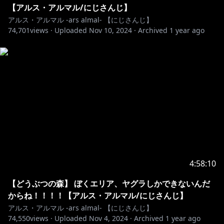
【アルス・アルマル/にじさんじ】
フリーBGM DOVA-SYNDROME
アルス・アルマル -ars almal- 【にじさんじ】
EDBGM noaon @ noa_sound
74,701
views ·
Uploaded
Nov 10, 2024
·
Archived
1 year ago
EDいらすと@ shimotsuki_you
Thanks!!!!!!
―――――――――――――――――――――――――
https://www.nijisanji.jp/contact
※未成年者の視聴者の方々は、下記リンク先の注意事項
4:58:10
https://www.anycolor.co.jp/notice-for-minors
【どうぶつの森】 ぼくエリア、ヤグラしかできないんだ
からね！！！！【アルス・アルマル/にじさんじ】
―――――――――――――――――――――――――
アルス・アルマル -ars almal- 【にじさんじ】
#ゲーム #にじさんじ
74,550
views ·
Uploaded
Nov 4, 2024
·
Archived
1 year ago