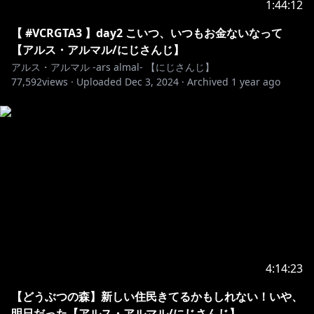
1:44:12
【 #VCRGTA3 】day2 こいつ、いつもお金ないなって
https://shop.nijisanji.jp/1082
【アルス・アルマル/にじさんじ】
アルス・アルマル -ars almal- 【にじさんじ】
77,592
views ·
Uploaded
Dec 3, 2024
·
Archived
1 year ago
https://shop.nijisanji.jp/SSZS-31232.html
https://x.com/nijisanji_app/status/179128757329980
6469
🔷 再販ボイス 🔶
🔷 NEW常設 🔶
4:14:23
https://shop.nijisanji.jp/s/niji/item/detail/dig-00790?
【どうぶつの森】新しい住民きてるかもしれない！いや、
ima=4833
明日だった【アルス・アルマル/にじさんじ】