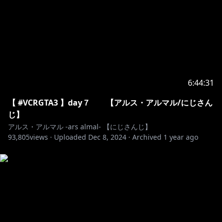
https://store.line.me/stickershop/product/19539332
―――――――――――――――――――――――――
💠 歌ってみた 公開 💠
fake face dance music covered by アルス・アルマ
https://www.youtube.com/shorts/3XteNSi0C18
6:44:31
【 #VCRGTA3 】day７ 【アルス・アルマル/にじさん
バニー /すりぃ covered by アルス・アルマル/にじさん
じ】
アルス・アルマル -ars almal- 【にじさんじ】
https://www.youtube.com/watch?v=SyZ2TjAmZsM
93,805
views ·
Uploaded
Dec 8, 2024
·
Archived
1 year ago
可愛くてごめん / HoneyWorks covered by アルス・
https://www.youtube.com/watch?v=sUsPtb-8veg
―――――――――――――――――――――――――