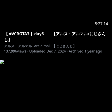
https://twitter.com/ars_almal
#アルマルーム でツイートしてね！
🔷 メンバーシップ 🔶
8:27:14
https://www.youtube.com/channel/UCdpUojq0KWZ
【 #VCRGTA3 】day6 【アルス・アルマル/にじさん
CN9bxXnZwz5w/join
じ】
📕特典
アルス・アルマル -ars almal- 【にじさんじ】
・お名前の後ろにアルス手書きオリジナルバッジが付く
137,996
views ·
Uploaded
Dec 7, 2024
·
Archived
1 year ago
よ！
・メンバー限定オリジナルスタンプが使えるよ！
・不定期でメンバー限定配信
(映画、アニメ同時視聴、雑談、参加型ゲームなど)
・不定期でコミュニティにメンバー限定投稿
―――――――――――――――――――――――――
【お約束】
・リスナー同士のコメントでの会話はしないように！
・AI学習NG