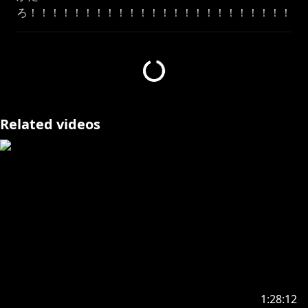
ろ！！！！！！！！！！！！！！！！！！！！！！！！
！！！！！！！！
https://www.youtube.com/channel/UCAWSyEs_Io8M
tpY3m-zqILA/join
⸜♡⸝各音楽サイトにてオリジナル楽曲更新中
Related videos
https://open.spotify.com/intl-
ja/artist/3KixQ8ZB7p1AXDaRA62SpX
https://www.youtube.com/playlist?
list=PLet0wKVboCzF7QGobE077uQ6HogY8abWM
⸜♡⸝各SNSはきまぐれ更新中（ニセモノに注意！）
1:28:12