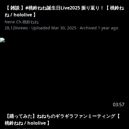
https://twitter.com/momosuzunene
【 雑談 】#桃鈴ねね誕生日Live2025 振り返り！【 桃鈴ね
ね / hololive 】
Nene Ch.桃鈴ねね
28,120
https://twitter.com/_nenechidayo
views ·
Uploaded
Mar 30, 2025
·
Archived
1 year ago
https://www.instagram.com/momosuzunene_hololiv
e/
https://www.tiktok.com/@momosuzunene_hololive
https://www.twitch.tv/momosuzunene_hololive
03:57
【踊ってみた】ねねちのギラギラファンミーティング【
(´・з・｀)ﾉ-=≡☆-=≡☆-=≡☆-=≡☆-=≡☆-=≡☆
桃鈴ねね / hololive 】