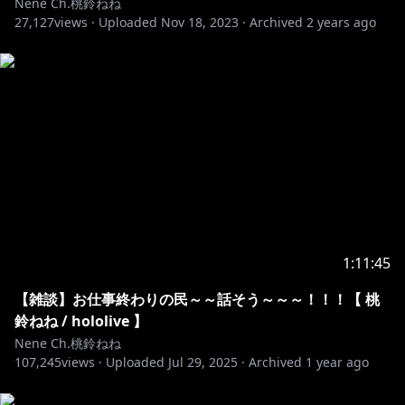
Nene Ch.桃鈴ねね
27,127
views ·
Uploaded
Nov 18, 2023
·
Archived
2 years ago
サムネイル：
その他：
生放送タグ：#桃鈴ねね生放送
ファンアートタグ：#ねねアルバム
(´・з・｀)ﾉ-=≡☆-=≡☆-=≡☆-=≡☆-=≡☆-=≡☆
💌お手紙や色紙はこちらまで💌
1:11:45
〒173-0003
東京都板橋区加賀1丁目6番1号
【雑談】お仕事終わりの民～～話そう～～～！！！【 桃
ネットデポ新板橋
鈴ねね / hololive 】
カバー株式会社 ホロライブ プレゼント係分
Nene Ch.桃鈴ねね
桃鈴ねね宛
107,245
views ·
Uploaded
Jul 29, 2025
·
Archived
1 year ago