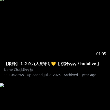
(´・з・｀)ﾉ-=≡☆-=≡☆-=≡☆-=≡☆-=≡☆-=≡☆
※ホロライブプロダクションから未成年の視聴者の方々
へのお願い
[カバー 未成年者の方々へ]で検索してお読みいただく
https://hololivepro.com/request-to-minors/
01:05
https://www.hololive.tv/
【歌枠】１２９万人見守り💛【 桃鈴ねね / hololive 】
Nene Ch.桃鈴ねね
11,104
https://twitter.com/hololivetv
views ·
Uploaded
Jul 7, 2025
·
Archived
1 year ago
https://www.youtube.com/channel/UCJFZiqLMntJufD
CHc6bQixg