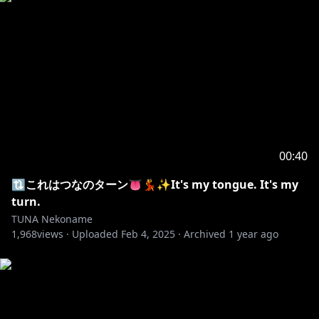
00:40
🔃これはつなのターン👅💃✨It's my tongue. It's my
turn.
TUNA Nekoname
1,968
views ·
Uploaded
Feb 4, 2025
·
Archived
1 year ago