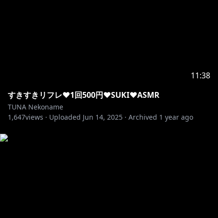
「カルキア」ちゃん
作者:「Lethal Cats（くろむ）」様
https://x.com/kuroneko_tsuki
「TubeRose」ちゃん
11:38
作者:「みなもとしゅん(源峻) (Three Dots And a
Dash)」様
すきすきリフレ❤1回500円❤SUKI❤ASMR
TUNA Nekoname
https://x.com/Minamoto_Syun
1,647
views ·
Uploaded
Jun 14, 2025
·
Archived
1 year ago
「UltimateKissMa」ちゃん
作者:「keiichiisozaki」様
https://x.com/keiichiisozaki
「キッシュ」ちゃん
作者:「muta」様