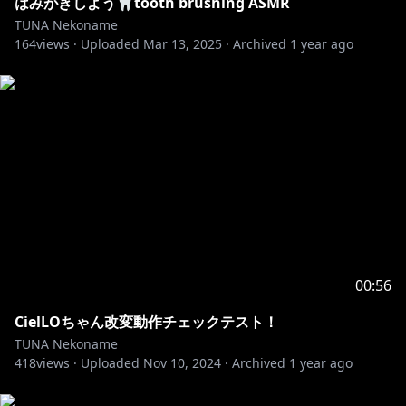
はみがきしよう🦷tooth brushing ASMR
「りすきーしょっぷ」様
TUNA Nekoname
164
views ·
Uploaded
Mar 13, 2025
·
Archived
1 year ago
https://x.com/rikyu_chan_vrc
ほか、衣装作者様方ありがとうございます！
00:56
CielLOちゃん改変動作チェックテスト！
TUNA Nekoname
418
views ·
Uploaded
Nov 10, 2024
·
Archived
1 year ago