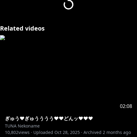
si=0tJJPv_4TE8Z3MUG
https://www.youtube.com/channel/UChcvcwCe4nlO
Related videos
sqLvkMVVvNg/join
*.○。・.: * .。○・。.。：*。○。
個人勢えろにゃんこVtuber
猫舐つな【Nekoname Tuna】
ASMR・シチュエーションボイス・ゲーム配信
耳舐め・それ以上////はwithny,FC2Liveで…♡
Hello! I am Independent Cat Vtuber "Nekoname
Tuna"
ASMR, Situation voices and Gaming livestreams is
02:08
what my main channel is about.
Other "special contents" are on withny,FC2Live///
ぎゅう♥ぎゅうううう♥♥どんッ♥♥♥
TUNA Nekoname
10,802
🐈Twitter
views ·
Uploaded
Oct 28, 2025
·
Archived
2 months ago