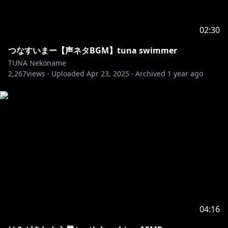
https://x.com/muta_shinki
02:30
「たわわ胸 Extra for Quiche」
作者:「空々神社社務所（空々こん）」様
つなすいまー【声ネタBGM】tuna swimmer
TUNA Nekoname
2,267
https://x.com/kuukuukon
views ·
Uploaded
Apr 23, 2025
·
Archived
1 year ago
「Lia」ちゃん
作者:「Furriverse」様
https://x.com/Furriverse
ミントちゃんへのパーフェクトシンク実装
作者:「九六胡椒」様
https://x.com/96kosyou_28
04:16
「CielLO」ちゃん