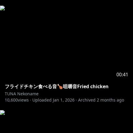
https://twitter.com/tuna_vtuber
*.○。・.: * .。○・。.。：*。○。
クレジット
モデルは、作者様に許可をいただき改変して活動させて
いただいております。
「ミント」ちゃん
作者:「こまど」様
00:41
フライドチキン食べる音🍗咀嚼音Fried chicken
https://x.com/komado_booth
TUNA Nekoname
10,600
views ·
Uploaded
Jan 1, 2026
·
Archived
2 months ago
「ちゅね」ちゃん「ぽちまる -pochimaru-」ちゃん
作者:「はむけつ」様
https://twitter.com/hamuketsu_vrc