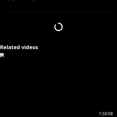
※この放送は主にリスナーからのお悩み相談に乗った
り、愚痴などを聞く配信です。ところどころ、闇が深か
ったり、人によっては聞いていて辛くなる相談や愚痴が
あるかもしれません。
不快感を感じた方はすぐに視聴を止めてください。柴犬
からのお願いです。
Related videos
https://x.com/BlackShiba_chan/status/185131338182
9194009
＝＝＝＝
おしばのえっくすー @BlackShiba_Chan
＝＝＝＝
※未成年者の視聴者の方々は、下記リンク先の注意事項
1:50:08