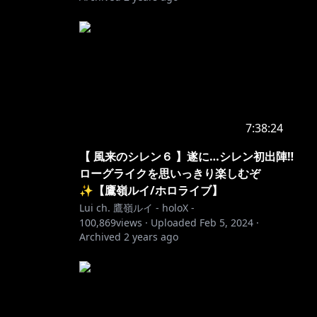
7:38:24
【 風来のシレン６ 】遂に…シレン初出陣‼
ローグライクを思いっきり楽しむぞ
✨【鷹嶺ルイ/ホロライブ】
Lui ch. 鷹嶺ルイ - holoX -
100,869
views ·
Uploaded
Feb 5, 2024
·
Archived
2 years ago
072988