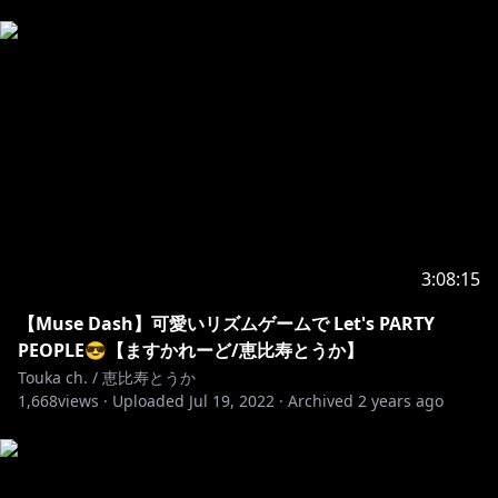
゜ﾟ +:｡.｡.｡:+ ﾟ ゜ﾟ +:｡.｡:+ ﾟ ゜
※ツイッターやYouTubeなどで配信に対するネガティ
ブ、否定的な発言を繰り返すアカウントは、ミュート・
ブロック対応させていただいております。
3:08:15
【Muse Dash】可愛いリズムゲームで Let's PARTY
PEOPLE😎【ますかれーど/恵比寿とうか】
Touka ch. / 恵比寿とうか
1,668
views ·
Uploaded
Jul 19, 2022
·
Archived
2 years ago