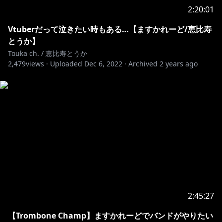
＃ますかれーど ＃恵比寿とうか ＃Vtuber ＃新人
2:20:01
Vtuber
Vtuberだって泣きたい時もある…【ますかれーど/恵比寿
【ファンネーム】＃恵比寿鯛
とうか】
【配信タグ】＃とうか参り
Touka ch. / 恵比寿とうか
2,479
【ファンアート】＃えびすけっち
views ·
Uploaded
Dec 6, 2022
·
Archived
2 years ago
【推しマーク】🍤
【おまじない】💟
※イラストハッシュタグで投稿された投稿や、ファンア
ートに関しては、サムネイルや配信等で使わせていただ
く場合がございます。
゜ﾟ +:｡.｡:+ ﾟ ゜ﾟ +:｡.｡.｡:+ ﾟ ゜ﾟ +:｡.｡:+ ﾟ ゜゜ﾟ +:｡.｡:+ ﾟ
゜ﾟ +:｡.｡.｡:+ ﾟ ゜ﾟ +:｡.｡:+ ﾟ ゜
♥『ますかれーど』店舗コンセプトとルール 2020.10.1
2:45:27
キャストのお給仕中に関しまして、下記のコンセプトを
【Trombone Champ】ますかれーどでバンドがやりたい
ご理解頂きまして