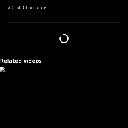
＃Crab Champions
きました！カニゲー！南国の美しいグラフィックとする
する動くカニさんがかわちい♡
チャンネル登録、いいねボタン、通知登録、コメントあ
りがとうございます！はげみになります！
Thank you for watching my stream. Please like,
Related videos
subscribe, set notifications 🔔 to "on" and follow my
Twitter @Ebisu_Touka .
https://mobile.twitter.com/masquerade_ch
https://mobile.twitter.com/Ebisu_Touka