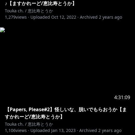
♪【ますかれーど/恵比寿とうか】
ルールをお守り頂きますようお願い申し上げます。
Touka ch. / 恵比寿とうか
・当店はご主人様同士のコミュニケーションをチャット
1,279
views ·
Uploaded
Oct 12, 2022
·
Archived
2 years ago
内で行う事に制限を設けておらず
ご来店頂いた皆様でお愉しみ頂ける空間を目指してお
ります。
・お給仕中の内容と全く関係のないコメントは、他のご
主人様へのご迷惑となる可能性があるためお控えくださ
い。
あくまでお給仕内容に関連したメッセージのやり取り
に留めて頂けますと幸いです。
・他のご主人様へ、同意や意見を求めるような内容のコ
メントはお控えください。
・スパム行為や、キャスト、他のご主人様を誹謗中傷す
4:31:09
るコメントはお控えください。
・上記のルールをお守り頂けない方に関しては、スタッ
【Papers, Please#2】怪しいな、脱いでもらおうか【ま
フの判断にて、アカウントブロック等をさせて頂く場合
すかれーど/恵比寿とうか】
がございます。
Touka ch. / 恵比寿とうか
゜ﾟ +:｡.｡:+ ﾟ ゜ﾟ +:｡.｡.｡:+ ﾟ ゜ﾟ +:｡.｡:+ ﾟ ゜゜ﾟ +:｡.｡:+ ﾟ
1,106
views ·
Uploaded
Jan 13, 2023
·
Archived
2 years ago