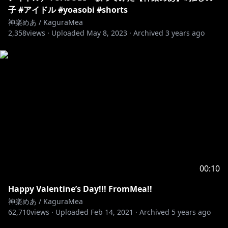
子 #アイドル #yoasobi #shorts
神楽めあ / KaguraMea
2,358
views ·
Uploaded
May 8, 2023
·
Archived
3 years ago
00:10
Happy Valentine’s Day!!! FromMea!!
神楽めあ / KaguraMea
62,710
views ·
Uploaded
Feb 14, 2021
·
Archived
5 years ago