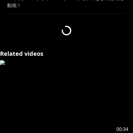
動画！
この動画を見てコミケの楽しさが伝わるといいな～！と
思って作ってみたよ！
好評だったらC106も動画にしちゃうかも！
https://twitter.com/KaguraMea_VoV
Related videos
=★streamlabsについて★=
https://streamlabs.com/kaguramea0x0/tip
=★About streamlabs★=
The directly monetary donation site is right here!
https://streamlabs.com/kaguramea0x0/tip
=★メンバーシップについて★=
00:34