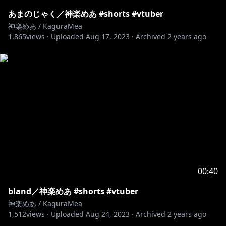
『チャンネル登録』ボタンの横についてる『メンバーに
なる』で登録完了！
あまのじゃく／神楽めあ #shorts #vtuber
チャットに使える絵文字や、名前の横にバッチが付きま
神楽めあ / KaguraMea
1,865
す！
views ·
Uploaded
Aug 17, 2023
·
Archived
2 years ago
https://www.youtube.com/channel/UCWCc8tO-
uUl_7SJXIKJACMw/join
=★About membership★=
Use the 『JOIN』 button next to the『SUBSCRIBED』
to get access to membership！
Gain custom emoji for live chat and badges next to
your name！
https://www.youtube.com/channel/UCWCc8tO-
uUl_7SJXIKJACMw/join
00:40
bland／神楽めあ #shorts #vtuber
神楽めあ / KaguraMea
=★ファンクラブについて★=
1,512
views ·
Uploaded
Aug 24, 2023
·
Archived
2 years ago
５つのプランがあり階級によって様々な特典が受けれま