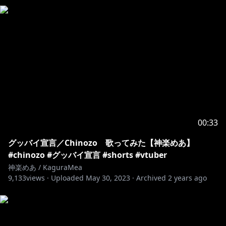
https://mea.fanbox.cc/
https://kaguramea.booth.pm/
00:33
グッバイ宣言／Chinozo 歌ってみた【神楽めあ】
#chinozo #グッバイ宣言 #shorts #vtuber
神楽めあ / KaguraMea
9,133
views ·
Uploaded
May 30, 2023
·
Archived
2 years ago