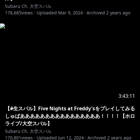
へのお願い
Subaru Ch. 大空スバル
[カバー 未成年者の方々へ]で検索してお読みいただく
178,685
views ·
Uploaded
Mar 9, 2024
·
Archived
2 years ago
https://hololivepro.com/request-to-minors/
--------------------------------
3:43:11
【#生スバル】Five Nights at Freddy'sをプレイしてみる
しゅばああああああああああああああああ！！！！【ホロ
ライブ/大空スバル】
Subaru Ch. 大空スバル
170,801
views ·
Uploaded
Jun 12, 2024
·
Archived
2 years ago