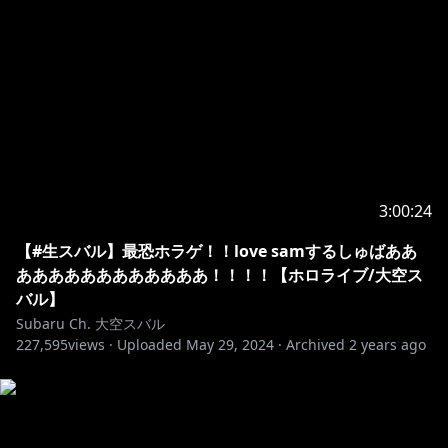
3:00:24
【#生スバル】最恐ホラゲ！！love samするしゅばああ
ああああああああああああ！！！！【ホロライブ/大空ス
バル】
Subaru Ch. 大空スバル
227,595
views ·
Uploaded
May 29, 2024
·
Archived
2 years ago