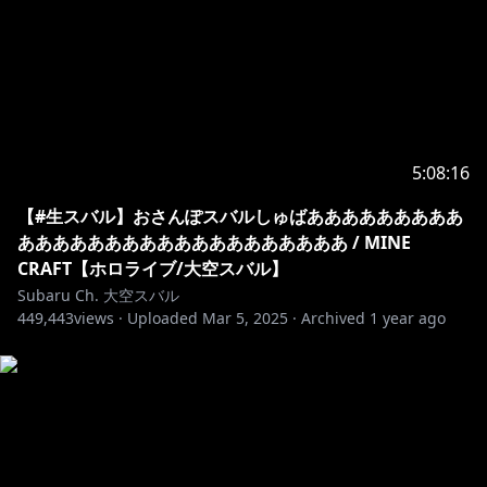
5:08:16
【#生スバル】おさんぽスバルしゅばあああああああああ
あああああああああああああああああああ / MINE
CRAFT【ホロライブ/大空スバル】
Subaru Ch. 大空スバル
449,443
views ·
Uploaded
Mar 5, 2025
·
Archived
1 year ago