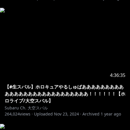
4:36:35
【#生スバル】ホロキュアやるしゅばあああああああああ
ああああああああああああああああああ！！！！！！【ホ
ロライブ/大空スバル】
Subaru Ch. 大空スバル
264,024
views ·
Uploaded
Nov 23, 2024
·
Archived
1 year ago