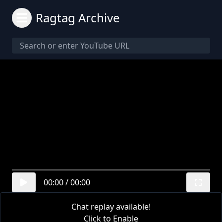
Ragtag Archive
00:00
/
00:00
Chat replay available!
Click to Enable