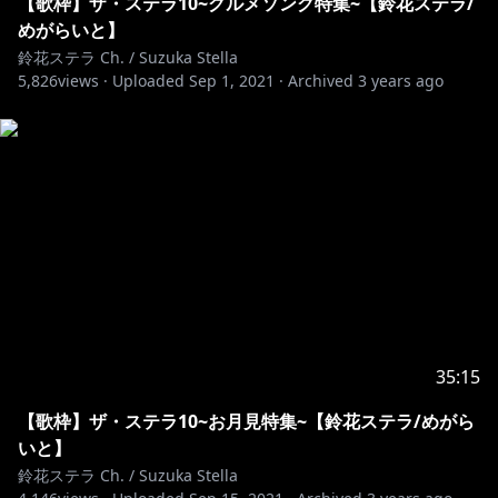
【歌枠】ザ・ステラ10~グルメソング特集~【鈴花ステラ/
めがらいと】
鈴花ステラ Ch. / Suzuka Stella
https://www.youtube.com/watch?v=sfIha3fcEes
5,826
views ·
Uploaded
Sep 1, 2021
·
Archived
3 years ago
https://www.youtube.com/watch?v=kuNCKFbMQ84
https://www.youtube.com/watch?v=tjryHpCfZEQ
ーーーーーーーーーーー
今日は鈴カステラいくつ食べた？
鈴カステラのバーチャル妖精、鈴花ステラです。
日本語はラ行が得意、英語は勉強中。
35:15
「ゲーム」「歌ってみた」などなど、鈴どもと楽しく過
ごしたいなっ🔔
【歌枠】ザ・ステラ10~お月見特集~【鈴花ステラ/めがら
いと】
スパチャは嬉しいけど心配もしちゃうから、上手に歌え
鈴花ステラ Ch. / Suzuka Stella
た時とか、