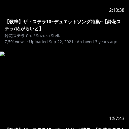
■歌ってみた！
2:10:38
https://youtu.be/5bHhWInNOUg
【歌枠】ザ・ステラ10~デュエットソング特集~【鈴花ス
テラ/めがらいと】
鈴花ステラ Ch. / Suzuka Stella
7,501
https://youtu.be/8ynr5zuUcJ0
views ·
Uploaded
Sep 22, 2021
·
Archived
3 years ago
https://youtu.be/3p8ctr5t13I
https://www.youtube.com/watch?v=cttgklskPkk
https://www.youtube.com/watch?v=JhgMOvDIZwE
1:57:43
https://www.youtube.com/watch?v=sdIiWtNtt_Y