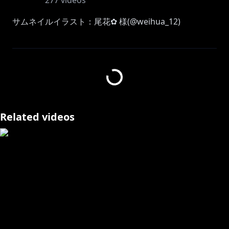
277
videos
サムネイルイラスト：尾花✿ 様(@weihua_12)
🔔鈴花ステラ メンバーシップ🔔
鈴どもりんりんふぁみりーへ入っちゃいなよ！
限定バッジやスタンプ、メンバーシップ限定放送もやっ
ちゃうかも・・・？✨💛
Related videos
https://www.youtube.com/channel/UChAOCCFuF2ht
o05Z68xp56A/join
🔔オリジナル曲🔔
https://youtu.be/5weqbKJBrKA
https://youtu.be/msWuBXmNDbA