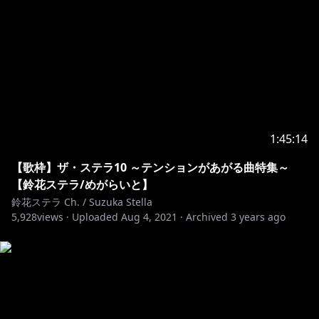
ママ：桜ひよりママ
モデラー：あまとうこ 様
▼お借りしている音源
https://www.youtube.com/channel/UC1tk9F5-
MGXEq4LWnjmrtpA
1:45:14
【歌枠】ザ・ステラ10 ～テンションがあがる曲特集～
https://www.youtube.com/user/BUMPsan
【鈴花ステラ/めがらいと】
鈴花ステラ Ch. / Suzuka Stella
https://www.youtube.com/user/MrKathyHarry
5,928
views ·
Uploaded
Aug 4, 2021
·
Archived
3 years ago
https://www.youtube.com/channel/UCHKkjQDOJKBj
uaLkuOm5kVA
https://www.youtube.com/channel/UCdy0B3fk0VO8
PDzpeHbwCjw