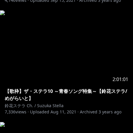
4,146
views ·
Uploaded
Sep 15, 2021
·
Archived
3 years ago
お財布の紐は固くね♪
https://twitter.com/_suzukastella
https://marshmallow-qa.com/_suzukastella?
utm_medium=url_text&utm_source=promotion
🔔ハッシュタグ🔔
LIVE📹 #ステライブ
2:01:01
FanArt🎨 #ステラの絵画 (※活動で使用させていただく
ことがあります！)
【歌枠】ザ・ステラ10 ～青春ソング特集～【鈴花ステラ/
Search🌐 #鈴花ステラ
めがらいと】
鈴花ステラ Ch. / Suzuka Stella
7,336
views ·
Uploaded
Aug 11, 2021
·
Archived
3 years ago
https://megalight.jp/