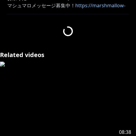
マシュマロメッセージ募集中！
https://marshmallow-
qa.com/ksononair?
t=3jfkKm&utm_medium=url_text&utm_source=prom
otion
配信の感想などは #ksonONAIR のタグでつぶやいてく
れますと嬉しいです！
Related videos
Twitter●
https://twitter.com/ksononair
Twitch●
https://www.twitch.tv/ksonsouchou
Discord●
https://www.discord.gg/ksononair
FANBOX●
https://kson.fanbox.cc/
ブログ、支援者様
に毎月プレゼントなど✨
Schedule●
https://kson-schedule.com/
https://www.youtube.com/channel/UC9ruVYPv7yJm
V0Rh0NKA-Lw/join
08:38