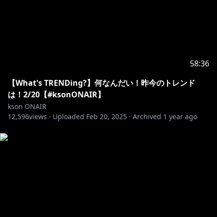
58:36
【What's TRENDing?】何なんだい！昨今のトレンド
は！2/20【#ksonONAIR】
kson ONAIR
12,596
views ·
Uploaded
Feb 20, 2025
·
Archived
1 year ago