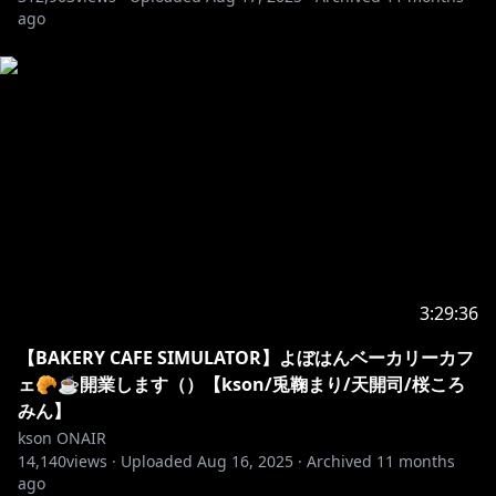
ago
https://saketsunagi.base.shop/items/74503004
◎お世話になっている素材サイト様
OKUMONO:
https://sozaino.site/
◎お世話になっているコメントアプリ様
配信者のためのコメントアプリ「わんコメ」
https://onecomme.com
3:29:36
【BAKERY CAFE SIMULATOR】よぼはんベーカリーカフ
ェ🥐☕開業します（）【kson/兎鞠まり/天開司/桜ころ
みん】
kson ONAIR
14,140
views ·
Uploaded
Aug 16, 2025
·
Archived
11 months
ago