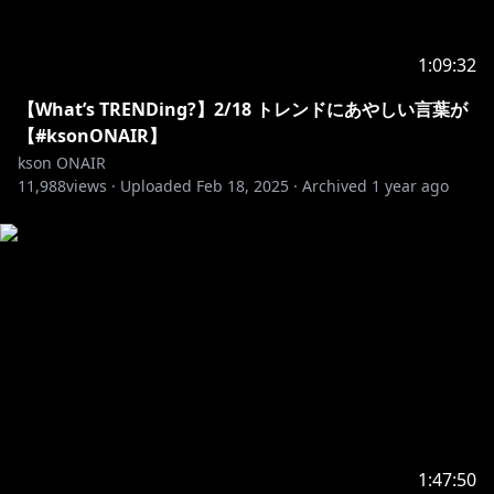
1:09:32
【What’s TRENDing?】2/18 トレンドにあやしい言葉が
【#ksonONAIR】
kson ONAIR
11,988
views ·
Uploaded
Feb 18, 2025
·
Archived
1 year ago
1:47:50