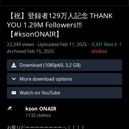
【祝】登録者129万人記念 THANK
YOU 1.29M Followers!!!
【#ksonONAIR】
22,349
views ·
Uploaded
Feb 11, 2025
·
3,331
likes
/
-1
Archived
Feb 15, 2025
dislikes
Download (
1080
p
60
,
3.2 GB
)
More download options
Watch on YouTube
kson ONAIR
1132
videos
お祭りだーーーーーーーーっ！！！！