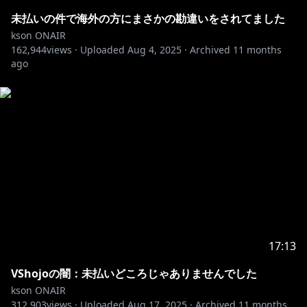
月額490円で限定コンテンツ、限定生配信、ファンディ
スコードの加入などの特典があります！
未払いの件で海外の方にまさかの勘違いをされてました
月額1,190円の【鉄砲玉】にアップグレードするとさら
kson ONAIR
162,944
に親衛隊同士の親睦を深められる！？
views ·
Uploaded
Aug 4, 2025
·
Archived
11 months
ago
※アップグレードしたい方はメンバーページの右上の歯
車⚙マークからできます✨
🍕LINEスタンプ/着せ替え販売中！
kson組長●
https://line.me/S/sticker/27254078
眼鏡あり●
https://line.me/S/sticker/18256637
眼鏡なし●
https://line.me/S/sticker/18130660
https://line.me/S/shop/theme/detail?id=ca4be68d-
cfe5-4a34-a6d9-13c13bfc5ba6
17:13
https://line.me/S/shop/theme/detail?id=b3b1866b-
b302-4fc4-a617-af7c989d09a5
VShojoの闇：未払いどころじゃありませんでした
kson ONAIR
kson総長コラボ日本酒販売中！ラベルのカッコ良さだ
312,903
views ·
Uploaded
Aug 17, 2025
·
Archived
11 months