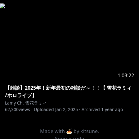
ネットデポ新板橋
カバー株式会社 ホロライブ プレゼント係分
雪花ラミィ宛
※お約束ごと：
https://www.hololive.tv/contact
୨୧┈┈┈┈┈┈┈┈┈┈┈┈┈┈┈┈┈┈୨୧
■BGM
1:03:22
https://twitter.com/minari_studio
【雑談】2025年！新年最初の雑談だ～！！【 雪花ラミィ
/ホロライブ】
https://dova-s.jp/
Lamy Ch. 雪花ラミィ
62,300
views ·
Uploaded
Jan 2, 2025
·
Archived
1 year ago
■関連タグ
#らみらいぶ
Made with 🍝 by
kitsune
.
#雪花ラミィ
Source code