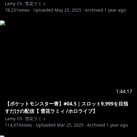
Lamy Ch. 雪花ラミィ
https://cover.lnk.to/45nA0e
78,231
views ·
Uploaded
May 25, 2025
·
Archived
1 year ago
୨୧┈┈┈┈┈┈┈┈┈┈┈┈┈┈┈┈┈┈୨୧
https://piapro.jp/t/1iZn
カバー大歓迎！二次創作ガイドラインに基づいて、いっ
https://hololivepro.com/terms/
※二次的楽曲著作物の投稿に際しては、下記のクレジッ
1:44:17
ト表記をお願いいたします
曲：わたしを甘やかすなら
【ポケットモンスター青】#04.5｜スロット9,999を目指
アーティスト：雪花ラミィ
すだけの配信【 雪花ラミィ /ホロライブ】
Lamy Ch. 雪花ラミィ
୨୧┈┈┈┈┈┈┈┈┈┈┈┈┈┈┈┈┈┈୨୧
114,073
views ·
Uploaded
Mar 25, 2025
·
Archived
1 year ago