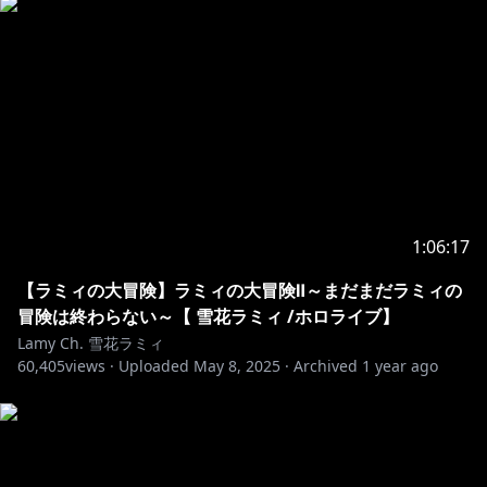
【所属会社からのお知らせ】
現在弊社タレントに対し、配信中のチャット等によりセ
ンシティブな発言を誘発して、炎上を引き起こそうとす
る事象が散見されています。
これに対し、NGワードを設定して予防を行っておりま
すが、当該対応は政治的意図を含むものではなく、タレ
ントの安全な配信を担保するためである旨ご理解くださ
い。
上記のとおり、炎上を故意に誘発しようとするユーザー
1:06:17
によるチャットやコメントによって、タレントが意図せ
ずセンシティブな発言を行ってしまう可能性がありま
【ラミィの大冒険】ラミィの大冒険Ⅱ～まだまだラミィの
す。
冒険は終わらない～【 雪花ラミィ /ホロライブ】
このような発言を行った場合にも、タレントには政治
Lamy Ch. 雪花ラミィ
60,405
的・社会的意図は無いことを予めご理解ください。
views ·
Uploaded
May 8, 2025
·
Archived
1 year ago
Notices From COVER Corporation
We have been made aware of a number of attempts