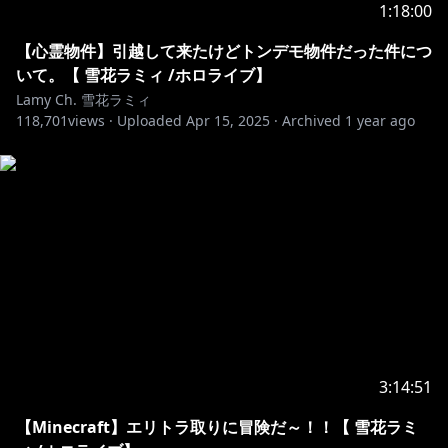
う。
1:18:00
5.同様に、わたしの配信の話は他の配信者のチャットで
しないでください。
【心霊物件】引越して来たけどトンデモ物件だった件につ
6.待機所でお喋りは控えましょう(トラブル防止のため)
いて。【 雪花ラミィ /ホロライブ】
7.配信中の切り抜きをアップロードするのは禁止です。
Lamy Ch. 雪花ラミィ
118,701
アーカイブが上がってから切り抜きは行ってください。
views ·
Uploaded
Apr 15, 2025
·
Archived
1 year ago
上記のルールを守ってくれるなら、どの言語でコメント
してもOKです。わいわいしましょう。
Thanks for watching my stream!
I can only understand simple English, but I
appreciate your comments and support.
To help everyone enjoy the stream more, please
follow these rules:
3:14:51
1.Be
nice to other viewers.
【Minecraft】エリトラ取りに冒険だ～！！【 雪花ラミ
2.If you see spam or trolling, don’t respond. Just