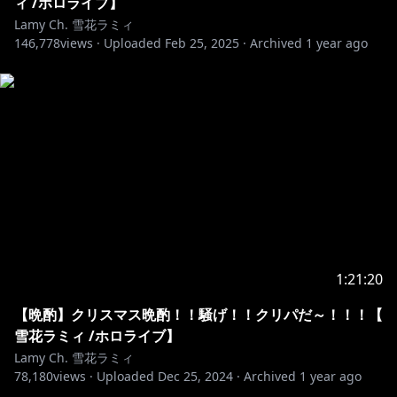
ィ /ホロライブ】
Lamy Ch. 雪花ラミィ
3.Talk
about the stream, but please don’t have
146,778
views ·
Uploaded
Feb 25, 2025
·
Archived
1 year ago
personal conversations.
4.Don’t bring up other streamers or streams unless I
mention them.
5.Similarly, don’t talk about me or my stream in
6.Do
not talk in the waiting area (to prevent trouble)
7.Uploading cutouts during delivery is prohibited.
Please cut out after the archive is up.
If you follow the rules above, you can comment in
any language. Good luck.
1:21:20
୨୧┈┈┈┈┈┈┈┈┈┈┈┈┈┈┈┈┈┈୨୧
【晩酌】クリスマス晩酌！！騒げ！！クリパだ～！！！【
雪花ラミィ /ホロライブ】
💌お手紙や色紙はこちらまで↓
Lamy Ch. 雪花ラミィ
〒173-0003
78,180
views ·
Uploaded
Dec 25, 2024
·
Archived
1 year ago
東京都板橋区加賀1丁目6番1号