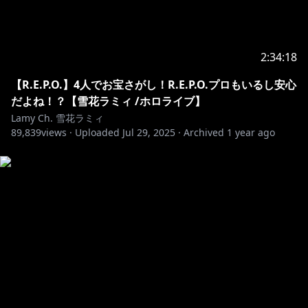
65RxO3EtH3iw?sub_confirmation=1
୨୧┈┈┈┈┈┈┈┈┈┈┈┈┈┈┈┈┈┈୨୧
2:34:18
【R.E.P.O.】4人でお宝さがし！R.E.P.O.プロもいるし安心
https://www.youtube.com/channel/UCFKOVgVbGmX
だよね！？【雪花ラミィ /ホロライブ】
65RxO3EtH3iw/join
Lamy Ch. 雪花ラミィ
89,839
views ·
Uploaded
Jul 29, 2025
·
Archived
1 year ago
୨୧┈┈┈┈┈┈┈┈┈┈┈┈┈┈┈┈┈┈୨୧
⚠️この配信でのお約束
1.皆で仲良くする事。スパムや荒らし行為は禁止。
2.スパムや荒らしを見かけても反応しない。ブロック&
通報で無視しましょう。
3.配信に関係ない話題を出したり個人的なお話をするの
は控えましょう。
4.話題に出ていない他の配信者のお話などは控えましょ