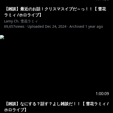
rlkey=rhtbou3io1ins1z6n01rejpah&st=bphzq4iw&dl=
0
【雑談】最近のお話！クリスマスイブだ～っ！！【 雪花
ラミィ /ホロライブ】
モーションデータ制作:kemo様、皇桔梗様
Lamy Ch. 雪花ラミィ
69,657
views ·
Uploaded
Dec 24, 2024
·
Archived
1 year ago
https://piapro.jp/t/Lhsn
カバー大歓迎！二次創作ガイドラインに基づいて、いっ
https://hololivepro.com/terms/
※二次的楽曲著作物の投稿に際しては、下記のクレジッ
ト表記をお願いいたします
曲：ラミィズバリバリワークアウト
アーティスト：雪花ラミィ
1:00:09
【雑談】なにする？話す？よし雑談だ！！【 雪花ラミィ /
6th single 『ラミィズバリバリワークアウト』
ホロライブ】