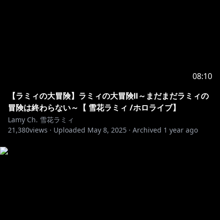
to incite controversy against our talents by causing
them to utter sensitive statements using the live
stream chat.
In response to this, we have set up a list of terms
unable to be mentioned at present to prevent this.
Please understand that this response is not
08:10
politically motivated and is intended to ensure the
【ラミィの大冒険】ラミィの大冒険Ⅱ～まだまだラミィの
peaceful live streams by our talents.
冒険は終わらない～【 雪花ラミィ /ホロライブ】
Lamy Ch. 雪花ラミィ
Please understand that even if such statements
21,380
views ·
Uploaded
May 8, 2025
·
Archived
1 year ago
were to be said by the talents, these are in no way
politically or ideologically motivated.
୨୧┈┈┈┈┈┈┈┈┈┈┈┈┈┈┈┈┈┈୨୧
https://twitter.com/yukihanalamy
https://www.youtube.com/channel/UCFKOVgVbGmX