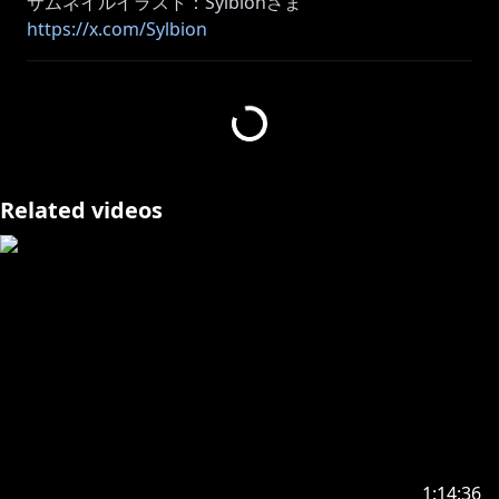
https://x.com/Sylbion
感想は #holonatsuParadise で呟いて頂けたら嬉しい
です！
VRChatの承諾を得た上で配信・収益化を行なっており
ます。
Related videos
ホームページはこちらhttps://hello.vrchat.com/
୨୧┈┈┈┈┈┈┈┈┈┈┈┈┈┈┈┈┈┈୨୧
🕺 ダンスモーション＆動画素材配布！💃
MMDに流し込むとラミィズバリバリワークアウトが踊
れます✨
https://www.dropbox.com/scl/fo/2bv0n892cdpsdbw
8fps5y/ADskgRGh72NqexubJIVDFm8?
1:14:36