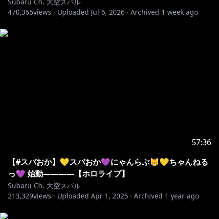
Subaru Ch. 大空スバル
🐣メンバーシップ/Membership🐣
470,365
views ·
Uploaded
Jul 6, 2026
·
Archived
1 week ago
→https://www.youtube.com/channel/UCvzGlP9oQw
U--Y0r9id_jnA/join
+‥‥‥‥‥‥‥‥‥‥‥‥‥‥‥‥‥‥‥‥‥‥‥‥‥‥‥‥‥‥‥‥‥‥+
ホロライブ公式YouTubeチャンネルでもオリジナルコ
ンテンツ配信中！▷
https://www.youtube.com/channel/UCJFZ
...
ホロライブ公式Twitter▷
https://twitter.com/hololivetv
ホロライブ公式サイト▷
https://www.hololive.tv/
57:36
--------------------------------
※ホロライブプロダクションから未成年の視聴者の方々
【#スバおか】💛スバおか💜にゃんらぶ😸💛ちゃんねる
へのお願い
っ💜 始動――――【ホロライブ】
[カバー 未成年者の方々へ]で検索してお読みいただく
Subaru Ch. 大空スバル
213,329
views ·
Uploaded
Apr 1, 2025
·
Archived
1 year ago
https://hololivepro.com/request-to-minors/
--------------------------------