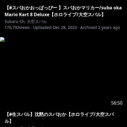
・ホロライブフレンドぬいぐるみ発売中！Hololive
friend！
【#スバおかおっぱっぴー 】スバおかマリカー/suba oka
→https://hololive-
Mario Kart 8 Deluxe【ホロライブ/大空スバル】
friends.hololivepro.com/item/item19/
Subaru Ch. 大空スバル
176,792
views ·
Uploaded
Dec 28, 2023
·
Archived
2 years ago
・スターティングボイス / Starting voice発売中！（日
本語orEnglish）
→https://shop.hololivepro.com/products/startingvoi
ce_oozorasubaru
+‥‥‥‥‥‥‥‥‥‥‥‥‥‥‥‥‥‥‥‥‥‥‥‥‥‥‥‥‥‥‥‥‥‥+
https://twitter.com/oozorasubaru
放送の感想は #生スバル でツイートしてね～！
56:50
【#生スバル】沈黙のスバおか【ホロライブ/大空スバ
+‥‥‥‥‥‥‥‥‥‥‥‥‥‥‥‥‥‥‥‥‥‥‥‥‥‥‥‥‥‥‥‥‥‥+
ル】