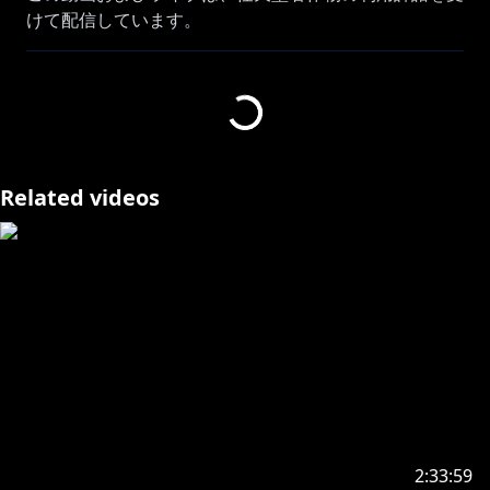
けて配信しています。
@NekomataOkayu
🐣おやくそく/Rule🐣
・待機所でお喋りしないでね！コメントするなら待機
で！
・Do not conversation to other users in the waiting
Related videos
room to avoid trouble
https://cover.lnk.to/ljc1yb
+‥‥‥‥‥‥‥‥‥‥‥‥‥‥‥‥‥‥‥‥‥‥‥‥‥‥‥‥‥‥‥‥‥+
🐣お知らせ/Inform🐣
・ストリートファイター６コラボ
→https://www.capcom.co.jp/amusement/streetfight
er6-hololive/
2:33:59