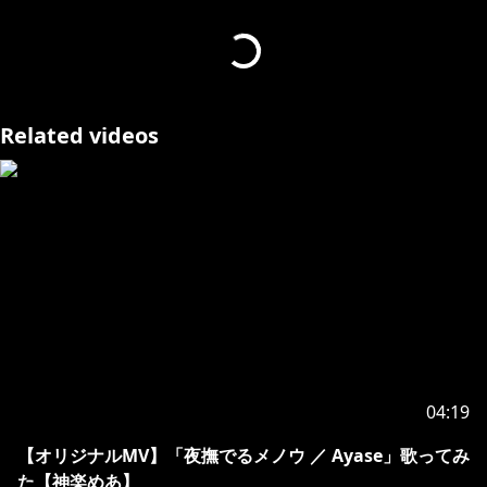
https://x.com/Nilah_lol
Related videos
https://x.com/norioo_
Special thanks：雑用してくれたリスナー
--------------------
https://twitter.com/KaguraMea_VoV
=★streamlabsについて★=
https://streamlabs.com/kaguramea0x0/tip
04:19
=★About streamlabs★=
The directly monetary donation site is right here!
【オリジナルMV】「夜撫でるメノウ ／ Ayase」歌ってみ
た【神楽めあ】