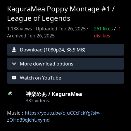
KaguraMea Poppy Montage #1 /
League of Legends
1,138
views ·
Uploaded
Feb 26, 2025
·
261
likes
/
-1
Archived
Feb 26, 2025
dislikes
Download (
1080
p
24
,
38.9 MB
)
More download options
Watch on YouTube
神楽めあ / KaguraMea
382
videos
Music：
https://youtu.be/c_uCCcFckYg?si=-
zOHq39qJchUxymd
使わせてくれてありがとうございます～！