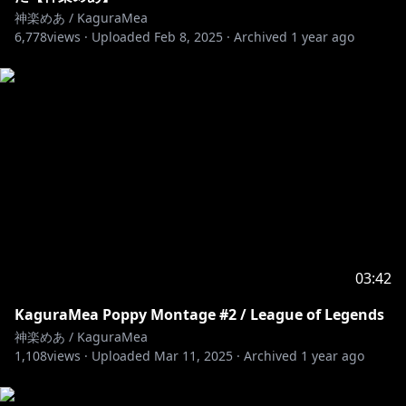
https://streamlabs.com/kaguramea0x0/tip
神楽めあ / KaguraMea
6,778
views ·
Uploaded
Feb 8, 2025
·
Archived
1 year ago
=★メンバーシップについて★=
『チャンネル登録』ボタンの横についてる『メンバーに
なる』で登録完了！
チャットに使える絵文字や、名前の横にバッチが付きま
す！
https://www.youtube.com/channel/UCWCc8tO-
uUl_7SJXIKJACMw/join
=★About membership★=
Use the 『JOIN』 button next to the『SUBSCRIBED』
to get access to membership！
03:42
Gain custom emoji for live chat and badges next to
KaguraMea Poppy Montage #2 / League of Legends
your name！
神楽めあ / KaguraMea
1,108
views ·
Uploaded
Mar 11, 2025
·
Archived
1 year ago
https://www.youtube.com/channel/UCWCc8tO-
uUl_7SJXIKJACMw/join