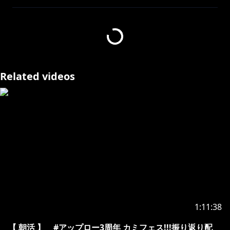
━‥‥・
羽継烏有
https://twitter.com/utsugiuyu
youtube.com/channel/UCgRqGV1gBf2Esxh0Tz1vxzw
Related videos
/join
https://www.twitch.tv/utsugiuyu_uproar
・‥‥
━━━━━━━━━━━━━━━━━━━━━━━━━
━‥‥・
https://youtube.com/live/ieV_6G8HaXI
▼サムネ
jjamu_u
1:11:38
・‥‥
━━━━━━━━━━━━━━━━━━━━━━━━━
【 朝活 】 #アップロー3周年 カミフェス!!!振り返り配