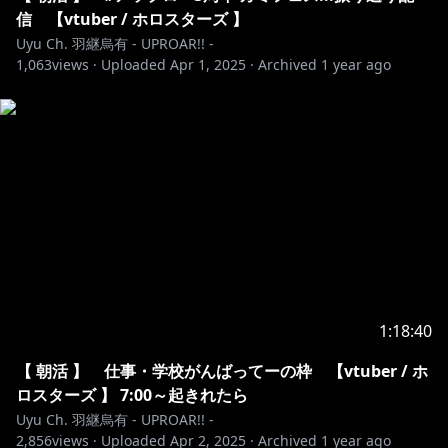
━‥‥・
信 【vtuber / ホロスターズ 】
※ホロライブプロダクションから未成年の視聴者の方々
Uyu Ch. 羽継烏有 - UPROAR!! -
1,063
へのお願い
views ·
Uploaded
Apr 1, 2025
·
Archived
1 year ago
[カバー 未成年者の方々へ]で検索してお読みいただく
か、
https://hololivepro.com/request-to-minors/
・‥‥
━━━━━━━━━━━━━━━━━━━━━━━━━
━‥‥・
#ホロスターズ #UPROAR #Vtuber #ホロライブプロダ
クション #hololive #holostars #ゲーム実況
1:18:40
【 朝活 】 仕事・学校がんばってーの枠 【vtuber / ホ
ロスターズ 】 7:00～起きれたら
Uyu Ch. 羽継烏有 - UPROAR!! -
2,856
views ·
Uploaded
Apr 2, 2025
·
Archived
1 year ago