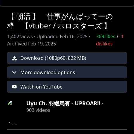
【 朝活 】 仕事がんばってーの
枠 【vtuber / ホロスターズ 】
1,402
views ·
Uploaded
Feb 16, 2025
·
369
likes
/
-1
Archived
Feb 19, 2025
dislikes
Download (
1080
p
60
,
822 MB
)
More download options
Watch on YouTube
Uyu Ch. 羽継烏有 - UPROAR!! -
903
videos
・‥‥
━━━━━━━━━━━━━━━━━━━━━━━━━