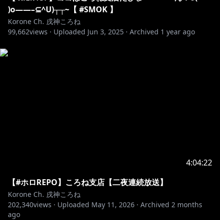
)o——–⊆^U)┬┬~【 #SMOK 】
---------------------------------------------
Korone Ch. 戌神ころね
99,662
views ·
Uploaded
Jun 3, 2025
·
Archived
1 year ago
ころねオリジナル曲、配信中☆
→
https://korone.streamlink.to/WANDERFUL
---------------------------------------------
サムネイラスト：まろふぁ太郎（@ marofataro_）様
ありがとうございます！
---------------------------------------------
配信タイトル：R.E.P.O.
4:04:22
ストアページ：
【#ホロREPO】ころね支店【二夜連続放送】
https://store.steampowered.com/app/3241660/REP
Korone Ch. 戌神ころね
O/
202,340
views ·
Uploaded
May 11, 2026
·
Archived
2 months
ago