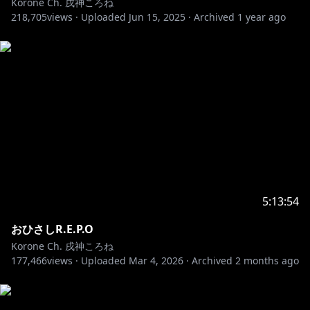
Korone Ch. 戌神ころね
218,705
views ·
Uploaded
Jun 15, 2025
·
Archived
1 year ago
5:13:54
おひさしR.E.P.O
Korone Ch. 戌神ころね
177,466
views ·
Uploaded
Mar 4, 2026
·
Archived
2 months ago