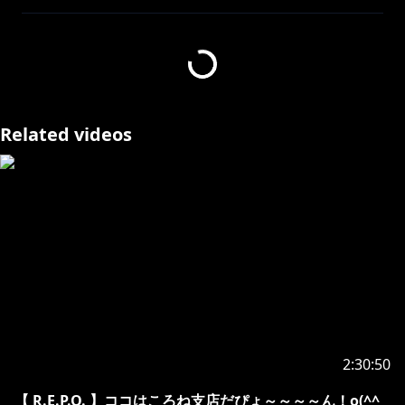
---------------------------------------------
今日のメンバー
@ShirakamiFubuki
@OokamiMio
Related videos
@NatsuiroMatsuri
@ShiranuiFlare
@KikiraraVivi
@InugamiKorone 我
---------------------------------------------
ころねTwitter▶https://twitter.com/inugamikorone
---------------------------------------------
2:30:50
ころモンTシャツ発売中！
→
https://booth.pm/ja/items/1908655
【 R.E.P.O. 】ココはころね支店だぴょ～～～～ん！o(^^