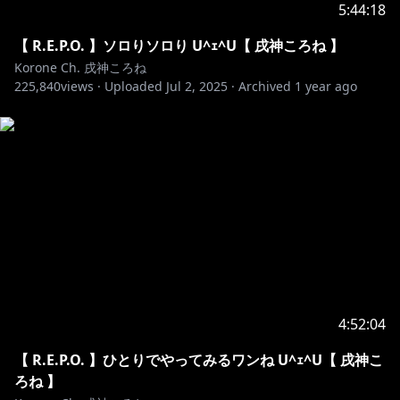
5:44:18
【 R.E.P.O. 】ソロりソロり U^ｪ^U【 戌神ころね 】
Korone Ch. 戌神ころね
225,840
views ·
Uploaded
Jul 2, 2025
·
Archived
1 year ago
4:52:04
【 R.E.P.O. 】ひとりでやってみるワンね U^ｪ^U【 戌神こ
ろね 】