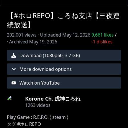
【#ホロREPO】ころね支店【三夜連
続放送】
202,001
views ·
Uploaded
May 12, 2026
9,661
likes
/
·
Archived
May 19, 2026
-1
dislikes
Download (
1080
p
60
,
3.7 GB
)
More download options
Watch on YouTube
Korone Ch. 戌神ころね
1263
videos
Play Game : R.E.P.O. ( steam )
タグ #ホロREPO