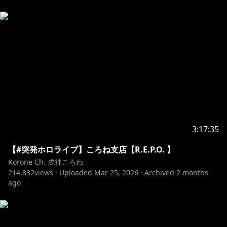
---------------------------------------------
※ホロライブプロダクションから未成年の視聴者の方々
へのお願い
[カバー 未成年者の方々へ]で検索してお読みいただく
https://hololivepro.com/request-to-minors/
3:17:35
【#突発ホロライブ】ころね支店【R.E.P.O. 】
Korone Ch. 戌神ころね
214,832
views ·
Uploaded
Mar 25, 2026
·
Archived
2 months
ago