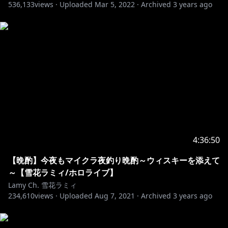
536,133
views ·
Uploaded
Mar 5, 2022
·
Archived
3 years ago
CHc6bQixg
※ホロライブプロダクションから未成年の視聴者の方々
へのお願い
[カバー 未成年者の方々へ]で検索してお読みいただく
https://hololivepro.com/request-to-minors/
୨୧┈┈┈┈┈┈┈┈┈┈┈┈┈┈┈┈┈┈୨୧
4:36:50
【晩酌】今夜もマイクラ夜釣り晩酌～ウィスキーを添えて
～【雪花ラミィ/ホロライブ】
Lamy Ch. 雪花ラミィ
234,610
views ·
Uploaded
Aug 7, 2021
·
Archived
3 years ago