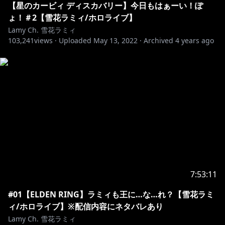
#雪花ラミィ
【星のカービィ ディスカバリー】今日もはぁーい！ぽ
ょ！＃2【雪花ラミィ/ホロライブ】
୨୧┈┈┈┈┈┈┈┈┈┈┈┈┈┈┈┈┈┈୨୧
Lamy Ch. 雪花ラミィ
103,241
views ·
Uploaded
May 13, 2022
·
Archived
4 years ago
https://shop.hololivepro.com/
▼ホロジュール（メンバーの配信スケジュールをチェッ
https://schedule.hololive.tv/#hololive
୨୧┈┈┈┈┈┈┈┈┈┈┈┈┈┈┈┈┈┈୨୧
【ホロライブプロダクション】
https://www.hololive.tv/
7:53:11
#01【ELDEN RING】ラミィも王に…な…れ？【雪花ラミ
https://twitter.com/hololivetv
ィ/ホロライブ】※配信内容にネタバレあり
Lamy Ch. 雪花ラミィ
https://www.youtube.com/channel/UCJFZiqLMntJufD