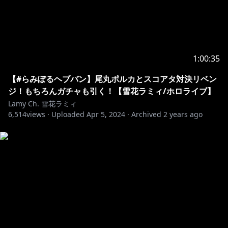
2.If you see spam or trolling, don’t respond. Just
3.Talk
about the stream, but please don’t have
personal conversations.
4.Don’t bring up other streamers or streams unless I
1:00:35
mention them.
【#らみぽるヘブバン】尾丸ポルカとスコアタ対決リベン
5.Similarly, don’t talk about me or my stream in
ジ！もちろんガチャも引く！【雪花ラミィ/ホロライブ】
Lamy Ch. 雪花ラミィ
6.Do
not talk in the waiting area (to prevent trouble)
6,514
views ·
Uploaded
Apr 5, 2024
·
Archived
2 years ago
7.Uploading cutouts during delivery is prohibited.
Please cut out after the archive is up.
If you follow the rules above, you can comment in
any language. Good luck.
୨୧┈┈┈┈┈┈┈┈┈┈┈┈┈┈┈┈┈┈୨୧
💌お手紙や色紙はこちらまで↓