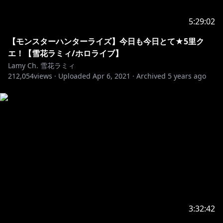
〒173-0003
東京都板橋区加賀1丁目6番1号
5:29:02
ネットデポ新板橋
カバー株式会社 ホロライブ プレゼント係分
【モンスターハンターライズ】今日も今日とて★5里ク
雪花ラミィ宛
エ！【雪花ラミィ/ホロライブ】
Lamy Ch. 雪花ラミィ
※お約束ごと：
https://www.hololive.tv/contact
212,054
views ·
Uploaded
Apr 6, 2021
·
Archived
5 years ago
୨୧┈┈┈┈┈┈┈┈┈┈┈┈┈┈┈┈┈┈୨୧
■BGM
https://twitter.com/minari_studio
https://dova-s.jp/
■関連タグ
3:32:42
#らみらいぶ