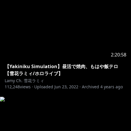
4.話題に出ていない他の配信者のお話などは控えましょ
う。
5.同様に、わたしの配信の話は他の配信者のチャットで
しないでください。
6.待機所でお喋りは控えましょう(トラブル防止のため)
7.配信中の切り抜きをアップロードするのは禁止です。
アーカイブが上がってから切り抜きは行ってください。
2:20:58
上記のルールを守ってくれるなら、どの言語でコメント
してもOKです。わいわいしましょう。
【Yakiniku Simulation】昼活で焼肉、もはや飯テロ
【雪花ラミィ/ホロライブ】
Lamy Ch. 雪花ラミィ
112,248
Thanks for watching my stream!
views ·
Uploaded
Jun 23, 2022
·
Archived
4 years ago
I can only understand simple English, but I
appreciate your comments and support.
To help everyone enjoy the stream more, please
follow these rules:
1.Be
nice to other viewers.