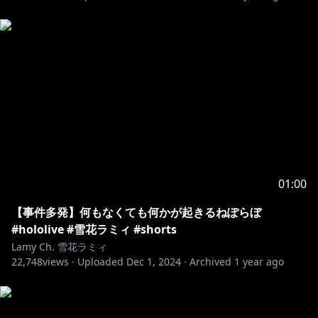
https://twitter.com/yukihanalamy
https://www.youtube.com/channel/UCFKOVgVbGmX
65RxO3EtH3iw?sub_confirmation=1
୨୧┈┈┈┈┈┈┈┈┈┈┈┈┈┈┈┈┈┈୨୧
https://www.youtube.com/channel/UCFKOVgVbGmX
65RxO3EtH3iw/join
୨୧┈┈┈┈┈┈┈┈┈┈┈┈┈┈┈┈┈┈୨୧
01:00
⚠️この配信でのお約束
【事件多発】何もなくても何かが起きるねぽらぼ
#hololive #雪花ラミィ #shorts
1.皆で仲良くする事。スパムや荒らし行為は禁止。
Lamy Ch. 雪花ラミィ
2.スパムや荒らしを見かけても反応しない。ブロック&
22,748
views ·
Uploaded
Dec 1, 2024
·
Archived
1 year ago
通報で無視しましょう。
3.配信に関係ない話題を出したり個人的なお話をするの
は控えましょう。