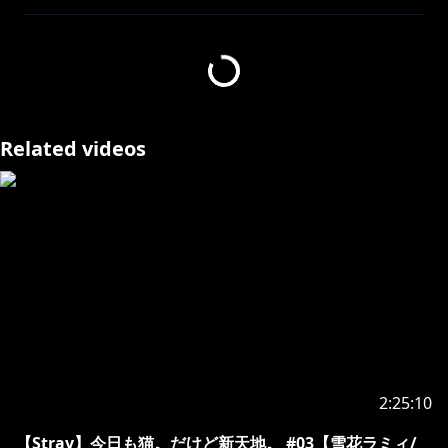
【所属会社からのお知らせ】
現在弊社タレントに対し、配信中のチャット等によりセ
ンシティブな発言を誘発して、炎上を引き起こそうとす
る事象が散見されています。
これに対し、NGワードを設定して予防を行っておりま
Related videos
すが、当該対応は政治的意図を含むものではなく、タレ
ントの安全な配信を担保するためである旨ご理解くださ
い。
上記のとおり、炎上を故意に誘発しようとするユーザー
によるチャットやコメントによって、タレントが意図せ
ずセンシティブな発言を行ってしまう可能性がありま
す。
このような発言を行った場合にも、タレントには政治
的・社会的意図は無いことを予めご理解ください。
2:25:10
Notices From COVER Corporation
【Stray】今日も猫。だけど新天地。 #03【雪花ラミィ/