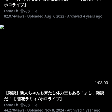
We have been made aware of a number of attempts
ホロライブ】
to incite controversy against our talents by causing
Lamy Ch. 雪花ラミィ
82,074
them to utter sensitive statements using the live
views ·
Uploaded
Aug 7, 2022
·
Archived
4 years ago
stream chat.
In response to this, we have set up a list of terms
unable to be mentioned at present to prevent this.
Please understand that this response is not
politically motivated and is intended to ensure the
peaceful live streams by our talents.
Please understand that even if such statements
were to be said by the talents, these are in no way
politically or ideologically motivated.
1:08:00
【雑談】新人ちゃんも来たし体力王もある！よし、雑談
୨୧┈┈┈┈┈┈┈┈┈┈┈┈┈┈┈┈┈┈୨୧
だ！【 雪花ラミィ /ホロライブ】
Lamy Ch. 雪花ラミィ
44,270
views ·
Uploaded
Nov 8, 2024
·
Archived
1 year ago