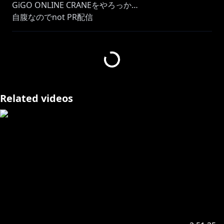
GiGO ONLINE CRANEをやろっか…
自腹なのでnot PR配信
オンクレのSNS風クリアカードプレゼントキャンペーン
https://twitter.com/GiGO_Online_jp/status/16325127
54287525890?s=20
Related videos
---
にじさんじ所属、三枝明那です。
モットーは全力！
https://twitter.com/333akina
https://www.youtube.com/channel/UCNW1Ex0r6Hs
WRD4LCtPwvoQ/join