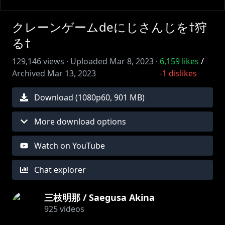
クレーンゲームdeにじさんじを†狩
る†
129,146
views ·
Uploaded
Mar 8, 2023
·
6,159
likes
/
Archived
Mar 13, 2023
-1
dislikes
Download (
1080
p
60
,
901 MB
)
More download options
Watch on YouTube
Chat explorer
三枝明那 / Saegusa Akina
925
videos