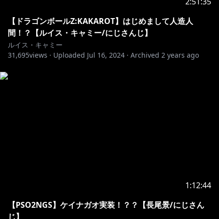
2:51:35
https://www.nijisanji.jp/contact
【ドラゴンボールZ:KAKAROT】はじめまして人造人
https://shop.nijisanji.jp/
間！？【ルイス・キャミー/にじさんじ】
ルイス・キャミー
31,695
https://twitter.com/nijisanji_app
views ·
Uploaded
Jul 16, 2024
·
Archived
2 years ago
https://www.nijisanji.jp
※未成年者の視聴者の方々は、下記リンク先の注意事項
https://www.anycolor.co.jp/notice-for-minors
1:12:44
【PSO2NGS】ケイナガオ実装！？？【長尾景/にじさん
じ】