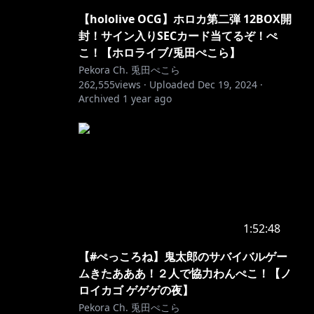
【hololive OCG】ホロカ第二弾 12BOX開
封！サイン入りSECカード当てるぞ！ぺ
こ！【ホロライブ/兎田ぺこら】
Pekora Ch. 兎田ぺこら
262,555
views ·
Uploaded
Dec 19, 2024
·
Archived
1 year ago
1:52:48
【#ぺっころね】鬼太郎のサバイバルゲー
ムきたあああ！２人で協力わんぺこ！【ノ
ロイカゴ ゲゲゲの夜】
Pekora Ch. 兎田ぺこら