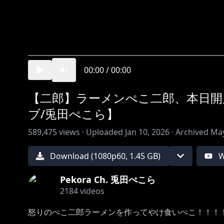
00:00
/
00:00
【二郎】ラーメンぺこ二郎、本日開
ブ/兎田ぺこら】
589,475
views ·
Uploaded
Jan 10, 2026
·
Archived
May
Download (
1080
p
60
,
1.45 GB
)
W
Pekora Ch. 兎田ぺこら
2184
videos
怒りのぺこ二郎ラーメンを作ってやけ食いぺこ！！！