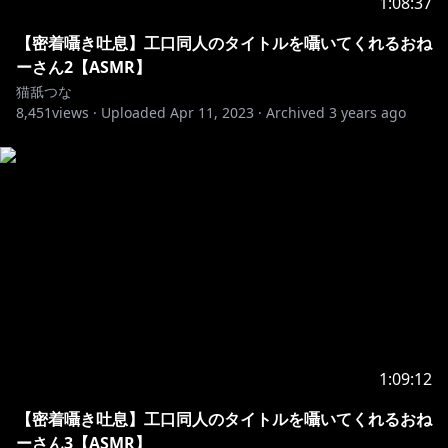
1:08:37
Tuna"
ASMR, Situation voices and Gaming livestreams and
【密着囁き吐息】工口同人のタイトルを囁いてくれるおね
ear licking is what my main channel is about.
ーさん2【ASMR】
Other "special contents" are on FC2///
猫舐つな
8,451
views ·
Uploaded
Apr 11, 2023
·
Archived
3 years ago
🐈Twitter
https://twitter.com/tuna_vtuber
*.○。・.: * .。○・。.。：*。○。：.・。*.○。・.: *
.。○・*.
モデルは、作者こまど様に許可をいただき
「ミント」ちゃんを改変して活動させていただいており
ます。
Twitter:@komado_booth
1:09:12
【密着囁き吐息】工口同人のタイトルを囁いてくれるおね
ーさん3【ASMR】