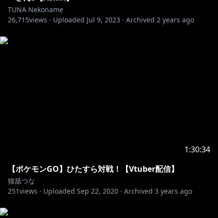
TUNA Nekoname
26,715
views ·
Uploaded
Jul 9, 2023
·
Archived
2 years ago
1:30:34
【ポケモンGO】ひたすら対戦！【Vtuber配信】
猫舐つな
251
views ·
Uploaded
Sep 22, 2020
·
Archived
3 years ago