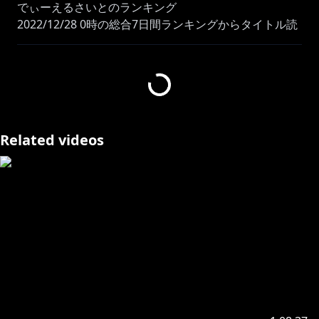
でぃーえるさいとのランキング
2022/12/28 0時の総合7日間ランキングからタイトル読
み上げます
https://doneru.jp/nekotuna
Related videos
https://twitter.com/chichi_8181_
ｗhispering
*.○。・.: * .。○・。.。：*。○。：.・。*.○。・.: *
.。○・*.
個人勢えろにゃんこVtuber
猫舐つな【Nekoname Tuna】
ASMR・シチュエーションボイス・ゲーム配信
耳舐め・それ以上////はFC2で…♡
Hello! I am Independent Cat Vtuber "Nekoname