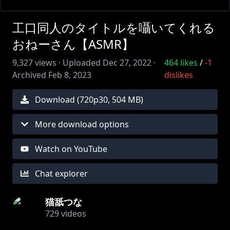
工口同人のタイトルを囁いてくれる
おねーさん【ASMR】
9,327
views ·
Uploaded
Dec 27, 2022
·
464
likes
/
-1
Archived
Feb 8, 2023
dislikes
Download (
720
p
30
,
504 MB
)
More download options
Watch on YouTube
Chat explorer
猫舐つな
729
videos