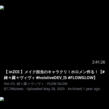
HP：
https://hololivepro.com/
X：
https://x.com/hololivetv
✧♡✧♡✧♡✧♡✧♡✧♡✧♡✧♡✧♡✧♡✧♡
◆FLOW GLOW◆
綺々羅々ヴィヴィ / Kikirara Vivi
┗
https://www.youtube.com/@KikiraraVivi
✧♡✧♡✧♡✧♡✧♡✧♡✧♡✧♡✧♡✧♡✧♡
2:41:26
▼お手紙や色紙の送付先はコチラ
【 inZOI 】メイク担当のキャラクリ！ホロメン作る！【#
〒173-0003
綺々羅々ヴィヴィ #hololiveDEV_IS #FLOWGLOW】
東京都板橋区加賀1丁目6番1号
Vivi Ch. 綺々羅々ヴィヴィ - FLOW GLOW
ネットデポ新板橋
87,748
views ·
Uploaded
May 28, 2025
·
Archived
1 year ago
カバー株式会社 ホロライブ プレゼント係分
綺々羅々ヴィヴィ 宛