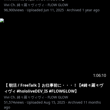
Vivi Ch. 綺々羅々ヴィヴィ - FLOW GLOW
✧ スターティングボイスJPver./ENver.
96,900
views ·
Uploaded
Jun 11, 2025
·
Archived
1 year ago
https://shop.hololivepro.com/products/startingvoic
e_kikiraravivi
✧アクリルスタンド
https://shop.hololivepro.com/products/hololivedevis
_regularoutfit_acrylicstand
✧♡✧♡✧♡✧♡✧♡✧♡✧♡✧♡✧♡✧♡✧♡
1:06:10
◆FLOW GLOW OFFICIAL
【 朝活 / FreeTalk 】お仕事前に・・・！【#綺々羅々ヴ
WEB：
ィヴィ #hololiveDEV_IS #FLOWGLOW】
https://hololive.hololivepro.com/special/13902/
Vivi Ch. 綺々羅々ヴィヴィ - FLOW GLOW
Youtube： @DEV_IS_FLOWGLOW
51,574
views ·
Uploaded
Aug 15, 2025
·
Archived
11 months
ago
◆ホロライブプロダクションOFFICIAL