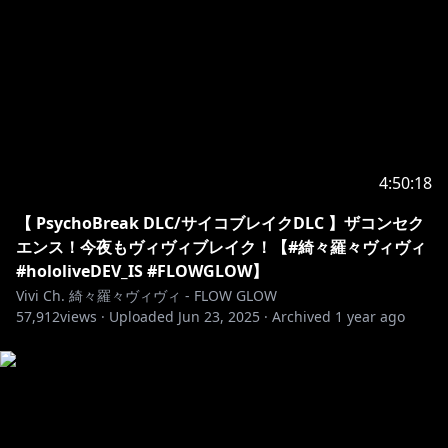
✧♡✧♡✧♡✧♡✧♡✧♡✧♡✧♡✧♡✧♡✧♡
ホロライブプロダクションから未成年の視聴者へのお願
い。
コンテンツをご覧になる前に必ず下記リンクをご確認く
https://hololivepro.com/request-to-minors/
4:50:18
【 PsychoBreak DLC/サイコブレイクDLC 】ザコンセク
エンス！今夜もヴィヴィブレイク！【#綺々羅々ヴィヴィ
#hololiveDEV_IS #FLOWGLOW】
Vivi Ch. 綺々羅々ヴィヴィ - FLOW GLOW
57,912
views ·
Uploaded
Jun 23, 2025
·
Archived
1 year ago