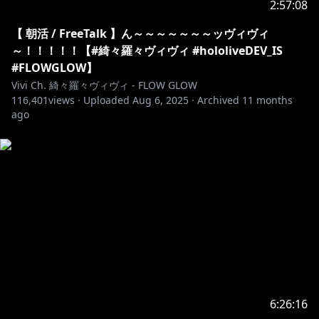
2:57:08
✧♡✧♡✧♡✧♡✧♡✧♡✧♡✧♡✧♡✧♡✧♡✧♡✧
【 朝活 / FreeTalk 】ん～～～～～～～ッヴィヴィ
hololive DEV_ISからデビューしたFLOW GLOWのメイ
～！！！！！【#綺々羅々ヴィヴィ #hololiveDEV_IS
ク担当💅✨
#FLOWGLOW】
Vivi Ch. 綺々羅々ヴィヴィ - FLOW GLOW
116,401
𐙚₊˚⊹♡コスメ大好きで日々自分磨き中𐙚₊˚⊹♡
views ·
Uploaded
Aug 6, 2025
·
Archived
11 months
ago
https://x.com/kikiraravivi
https://www.instagram.com/kikiraravivi/
https://www.tiktok.com/@kikirara_vivi
✧♡✧♡✧♡✧♡✧♡✧♡✧♡✧♡✧♡✧♡✧♡
6:26:16