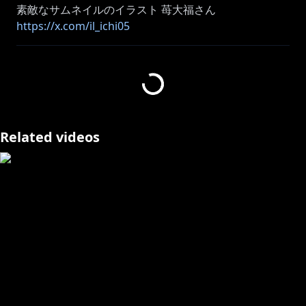
素敵なサムネイルのイラスト 苺大福さん
https://x.com/il_ichi05
https://www.youtube.com/channel/UCGzTVXqMQHa
4AgJVJIVvtDQ/join
📢iOS ユーザーの皆様へ / for iOS(iPHONE, iPAD)
Related videos
users
こちらの
URL（
https://www.youtube.com/channel/UCGzTVXq
MQHa4AgJVJIVvtDQ/join）
をWebブラウザで開いて加入してください！
Go to
https://www.youtube.com/channel/UCGzTVXqMQHa
4AgJVJIVvtDQ/join
in web browser to join,instead of
YouTube app