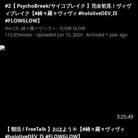
配信タグ🏷️ #ヴィヴィライブ
#2【 PsychoBreak/サイコブレイク 】完全初見！ヴィヴ
FAタグ🏷️ #ヴィヴィメイク
ィブレイク【#綺々羅々ヴィヴィ #hololiveDEV_IS
#FLOWGLOW】
#綺々羅々ヴィヴィ #hololiveDEV_IS #FLOWGLOW
Vivi Ch. 綺々羅々ヴィヴィ - FLOW GLOW
✧♡✧♡✧♡✧♡✧♡✧♡✧♡✧♡✧♡✧♡✧♡
112,954
views ·
Uploaded
Jun 15, 2025
·
Archived
1 year ago
https://www.youtube.com/watch?
v=6h1mezywMCw&t=0s
＜Streaming & Download＞
https://cover.lnk.to/nuYv32
✧♡✧♡✧♡✧♡✧♡✧♡✧♡✧♡✧♡✧♡✧♡
◆FLOW GLOW グッズ情報
3:25:49
https://shop.hololivepro.com/products/hololive_chri
【 朝活 / FreeTalk 】おはよう☀️【#綺々羅々ヴィヴィ
stmasvoice2024
#hololiveDEV_IS #FLOWGLOW】