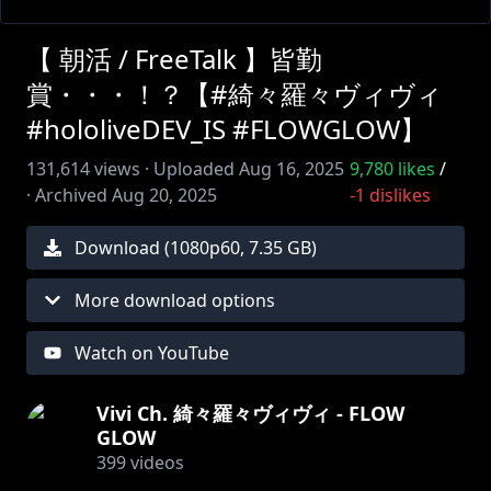
【 朝活 / FreeTalk 】皆勤
賞・・・！？【#綺々羅々ヴィヴィ
#hololiveDEV_IS #FLOWGLOW】
131,614
views ·
Uploaded
Aug 16, 2025
9,780
likes
/
·
Archived
Aug 20, 2025
-1
dislikes
Download (
1080
p
60
,
7.35 GB
)
More download options
Watch on YouTube
Vivi Ch. 綺々羅々ヴィヴィ - FLOW
GLOW
399
videos