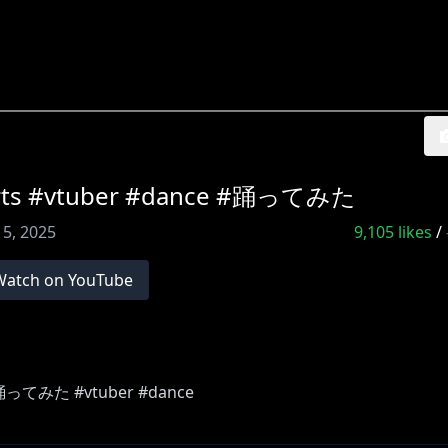
#vtuber #dance #踊ってみた
 5, 2025
9,105
likes
/
Watch on YouTube
ってみた #vtuber #dance