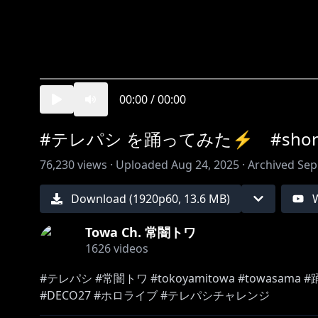
00:00
/
00:00
#テレパシ を踊ってみた⚡️ #shorts 
76,230
views ·
Uploaded
Aug 24, 2025
·
Archived
Sep
Download (
1920
p
60
,
13.6 MB
)
Towa Ch. 常闇トワ
1626
videos
#テレパシ #常闇トワ #tokoyamitowa #towasama #踊
#DECO27 #ホロライブ #テレパシチャレンジ