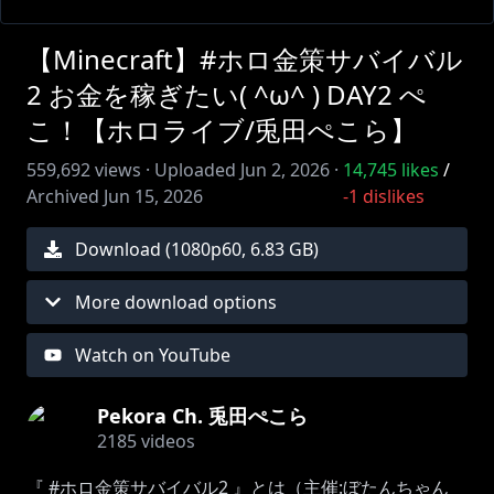
【Minecraft】#ホロ金策サバイバル
2 お金を稼ぎたい( ^ω^ ) DAY2 ぺ
こ！【ホロライブ/兎田ぺこら】
559,692
views ·
Uploaded
Jun 2, 2026
·
14,745
likes
/
Archived
Jun 15, 2026
-1
dislikes
Download (
1080
p
60
,
6.83 GB
)
More download options
Watch on YouTube
Pekora Ch. 兎田ぺこら
2185
videos
『 #ホロ金策サバイバル2 』とは（主催:ぼたんちゃん⁨