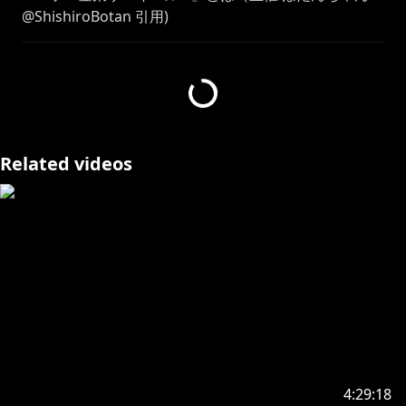
@ShishiroBotan 引用)
期間中、誰が一番お金を稼げるか？ガッツリ稼ぐもよ
し、スローライフを満喫するもよし！
手に職つけて株に冒険にお宝探し、期間中はダンジョン
攻略やミニイベント、ソロで遊べる激ムズアスレチック
などなど、前回に引き続きいろんな要素をさらにてんこ
盛りしてパワーアップしました😎get the money💰
Related videos
🔸開催予定日：6/1（月）～6/5（金） 20:00～24:00 開
催
サムネイラスト：憂姫はぐれマッマ
⋈ －－－－－－－－－－－－－－－－－－－－－⋈
https://twitter.com/usadapekora
4:29:18