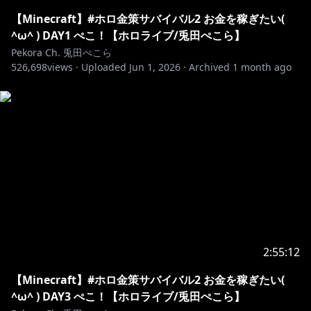
ハッシュタグ #ぺこらいぶ でツイート🎶
【Minecraft】#ホロ金策サバイバル2 お金を稼ぎたい(
本ゲームは Mojang に確認を得た上、Terms and
^ω^ ) DAY1 ぺこ！【ホロライブ/兎田ぺこら】
Conditions (
https://account.mojang.com/terms
) に基
Pekora Ch. 兎田ぺこら
526,698
づいて配信・収益化を行なっております
views ·
Uploaded
Jun 1, 2026
·
Archived
1 month ago
【使用MOD】
GeckoLib／Gecko
https://www.curseforge.com/minecraft/mc-
mods/geckolib
Simple Voice Chat／henkelmax
https://www.curseforge.com/minecraft/mc-
mods/simple-voice-chat
Forward-Forge-Client-Reset-Packet／djjewl10
https://www.curseforge.com/minecraft/mc-
mods/forge-client-reset-packet-forward
2:55:12
【Minecraft】#ホロ金策サバイバル2 お金を稼ぎたい(
制作協力：ドズル社 様
^ω^ ) DAY3 ぺこ！【ホロライブ/兎田ぺこら】
(
https://www.youtube.com/@dozle
)