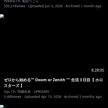
Pekora Ch. 兎田ぺこら
530,218
views ·
Uploaded
Jun 3, 2026
·
Archived
1 month ago
⋈ －－－－－－－－－－－－－－－－－－－－－⋈
▷メンバーシップはじめました！！
【特典】
■専用スタンプの追加！名前の横にメンバーバッチも付
くぺこ！
■メンバー限定での生放送が随時あるぺこ！
■定期的にコミュニティに壁紙やイラストの追加がある
YO！
8:28:05
https://www.youtube.com/channel/UC1DCedRgGHB
ゼロから始める”” Doom or Zenith "" 生活３日目【 ホロ
dm81E1llLhOQ/join
スターズ 】
Uyu Ch. 羽継烏有 - UPROAR!! -
⋈ －－－－－－－－－－－－－－－－－－－－－⋈
5,489
views ·
Uploaded
Apr 13, 2026
·
Archived
2 months ago
※ホロライブプロダクションから未成年の視聴者の方々