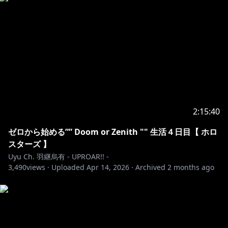
へのお願い
[カバー 未成年者の方々へ]で検索してお読みいただく
か、下記リンクをご確認の上、
https://hololivepro.com/request-to-minors/
2:15:40
ゼロから始める”” Doom or Zenith "" 生活４日目【 ホロ
スターズ 】
Uyu Ch. 羽継烏有 - UPROAR!! -
3,490
views ·
Uploaded
Apr 14, 2026
·
Archived
2 months ago