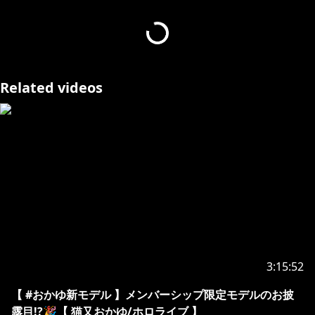
へのお願い
[カバー 未成年者の方々へ]で検索してお読みいただく
https://hololivepro.com/request-to-minors/
Related videos
3:15:52
【 #おかゆ新モデル 】メンバーシップ限定モデルのお披
露目!?🎉【 猫又おかゆ/ホロライブ 】