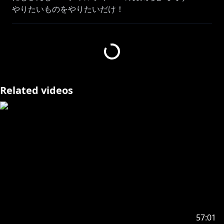
やりたいものをやりたいだけ！
🎀ちひろさんからのお願い💙
温かい心で観戦をおねがいします。
アドバイスもありがたいですがFPSは正解はあまりな
く、結果論もあります。自分で考え、少しずつ成長して
Related videos
いくと思いますので、見守っていてください。
罵倒の言葉などはモチベが下がるのでやめていただける
と幸いです。
ちひろ以外の人もコメントは見ています。節度を持った
コメントをおねがいします。
コメント欄での喧嘩もおやめください。不快な人がいた
らブロックしたらあなたからは見えなくなりますので、
推奨します。
あなたはコメント欄ではなく、ちひろを見に来てくれて
いるということをお忘れなく！！！！
あまりに見兼ねるコメントがあった場合は大変申し訳な
57:01