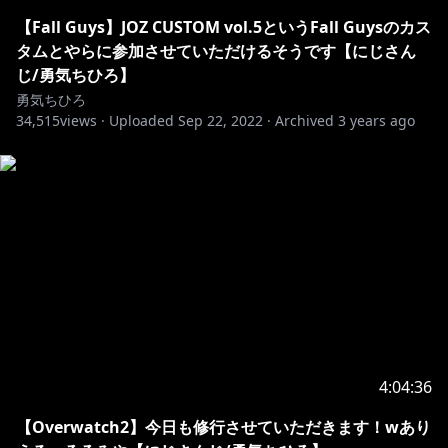
いのですが、ブロックさせていただきますのでご了承く
ださい。
【Fall Guys】JOZ CUSTOM vol.5というFall Guysのカス
タムとやらに参加させていただけるそうです【にじさん
🎀スペシャルサンクス💙
じ/勇気ちひろ】
サムネイル：空乃🎀💙様(@k0b69b5SK0K8Q6P)
勇気ちひろ
34,515
とりがら🎀💙ママ様(@CcSLh64A4xAdn6C)
views ·
Uploaded
Sep 22, 2022
·
Archived
3 years ago
裕🐧様(@youcapriccio)戦闘服バージョン
ぴて様(@sayuatanxX)アイドル服バージョン
ワイプ表示バー:
ネームオーバーレイ：とりがら🎀💙ママ様
(@CcSLh64A4xAdn6C)
酔い止め：しろまんた様(@shiromanta1020)
※しゅうえきかありがとうです！これもにぃに、ねぇね
のおかげです！
スパチャについてですが、ゲームなど止まってしまった
4:04:36
りしてしまうので
【Overwatch2】今日も修行させていただきます！wあり
つどのありがとうはこころの中でいいます！