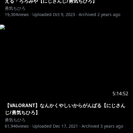
える・ろろみや【にじさんじ/勇気ちひろ】
勇気ちひろ
19,304
views ·
Uploaded
Oct 9, 2023
·
Archived
2 years ago
https://www.youtube.com/channel/UCLO9QDxVL4b
nvRRsz6K4bsQ?sub_confirmation=1
https://www.youtube.com/channel/UCLO9QDxVL4b
nvRRsz6K4bsQ/join
https://twitter.com/Chihiro_yuki23
5:14:52
https://fanclub.nijisanji.jp/fanclubs/chihiro-yuki
【VALORANT】なんかくやしいからがんばる【にじさん
じ/勇気ちひろ】
https://shop.nijisanji.jp/s/niji/
勇気ちひろ
ボイスはんばい(((*・ω・(ε･* ))) ﾁｭｯ♪
61,946
views ·
Uploaded
Dec 17, 2021
·
Archived
3 years ago