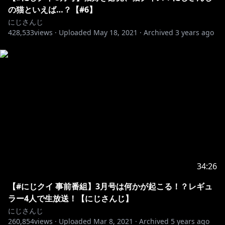
オリバー・エバンス
の猫といえば…？【#6】
（
https://www.youtube.com/@OliverEvans
）
にじさんじ
428,533
健屋花那（
views ·
https://www.youtube.com/@SukoyaKana
Uploaded
May 18, 2021
·
Archived
3 years ago
)
神田笑一
（
https://www.youtube.com/@KandaShoichi
)
周央サンゴ（
https://www.youtube.com/@SuoSango
)
壱百満天原サロメ
（
https://www.youtube.com/@HyakumantenbaraSal
ome
)
※セラフ・ダズルガーデンはお休みです
【制作協力】
QuizKnock（クイズノック）
34:26
・HP：
https://portal.quizknock.com/
【#にじクイ 事前番組】3月号は何かが起こる！？レギュ
・Twitter：
https://twitter.com/QuizKnock
ラー4人で生放送！【にじさんじ】
・YouTube：
にじさんじ
https://www.youtube.com/channel/UCQ_MqAw18jFT
260,854
views ·
Uploaded
Mar 8, 2021
·
Archived
5 years ago