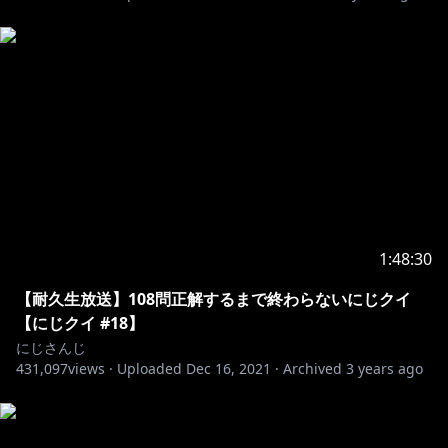
lBB-f8BP7dw
--------------------------------------------------------------
にじさんじの最新情報のチェックはこちらから！
https://twitter.com/nijisanji_app
「にじさんじ」が気になったらこちらから！
https://www.nijisanji.jp/
1:48:30
＋＋＋
※未成年者の視聴者の方々は、下記リンク先の注意事項
【耐久生放送】108問正解するまで終わらないにじクイ
【にじクイ #18】
https://www.anycolor.co.jp/notice-for-minors
にじさんじ
＋＋＋
431,097
views ·
Uploaded
Dec 16, 2021
·
Archived
3 years ago