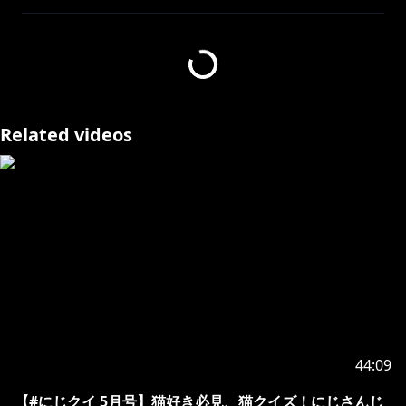
クが止まらない！
代打として急遽駆けつけてくれた神田笑一にも注目！本
当にありがとう！
Related videos
https://youtube.com/live/xXg199g_sJo?
feature=share
--------------------------------------------------------------
にじさんじがお届けするクイズ番組、『にじクイ』。
QuizKnock制作のクイズに、にじさんじライバーたち
が挑戦します。
ライバーと一緒にクイズを楽しもう！
ぜひ #にじクイ でツイートしてくださいね！
【出演ライバー（VTuber）】
44:09
ジョー・力一
（
https://www.youtube.com/@JoeRikiichi
）
【#にじクイ 5月号】猫好き必見、猫クイズ！にじさんじ