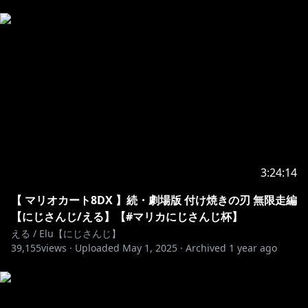
https://shop.nijisanji.jp/s/niji/group/list/005/item?
ima=2800
▼音楽活動
えるのオリジナル曲「MESMERIZER」が各プラットフ
ォームにて配信中！
ご購入はこちら→https://linkco.re/TFrRC0XD
視聴用動画はこちら→https://youtu.be/UHz2giS3VV4
https://www.nijisanji.jp/contact
3:24:14
special thanks
【 マリオカート8DX 】続・劇場版 付け焼きの刃 無限走編
・メンバーバッジイラスト 礫粉さん(@rekicon_)
【にじさんじ/える】【#マリカにじさんじ杯】
・メンバー絵文字イラスト 茶器。さん
える / Elu【にじさんじ】
39,155
(@chakichakichaki)、ぶんぶんさん(@bn__bn_)
views ·
Uploaded
May 1, 2025
·
Archived
1 year ago
・スパチャ、メンバー加入表示イラスト 礫粉さん
(@rekicon_)