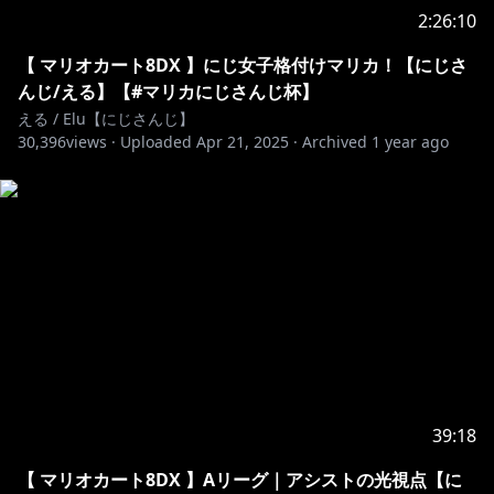
ima=3206
2:26:10
https://shop.nijisanji.jp/s/niji/item/detail/dig-00405?
【 マリオカート8DX 】にじ女子格付けマリカ！【にじさ
ima=0857
んじ/える】【#マリカにじさんじ杯】
える / Elu【にじさんじ】
30,396
https://shop.nijisanji.jp/s/niji/item/detail/dig-00062?
views ·
Uploaded
Apr 21, 2025
·
Archived
1 year ago
ima=5918
https://www.youtube.com/channel/UCYKP16oMX9K
KPbrNgo_Kgag/join
メンバーになると…
・メンバーバッジ、メンバースタンプが使えるようにな
るよ
・1ヵ月に1回の手書き投稿
・時々メンバー限定配信あるよ
etc...
39:18
【 マリオカート8DX 】Aリーグ｜アシストの光視点【に