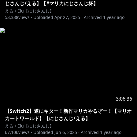
じさんじ/える】【#マリカにじさんじ杯】
https://fanclub.nijisanji.jp/fanclubs/elu
える / Elu【にじさんじ】
ファンクラブに入ると…
53,338
views ·
Uploaded
Apr 27, 2025
·
Archived
1 year ago
・ライバー自身も閲覧・投稿可能な会員限定のチャット
ルームでお話しできるよ！専用アプリをDLしてね
・会員限定ブログの閲覧
・過去に投稿した絵日記の閲覧
・会員限定イベントの開催
・会員証の発行
etc...
https://twitter.com/Elu_World
@Elu_World
# えるえる生放送
3:06:36
▼個人グッズ
【Switch2】遂にキター！新作マリカやるぞー！【マリオ
にじさんじぷちシリーズ、キービジュアルグッズ、
カートワールド】【にじさんじ/える】
Welcomeグッズ等々
える / Elu【にじさんじ】
67,106
views ·
Uploaded
Jun 6, 2025
·
Archived
1 year ago