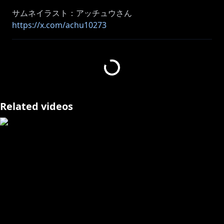
サムネイラスト：アッチュウさん
https://x.com/achu10273
▼ボイス販売
(期間限定)
(再販)
(常設)
Related videos
https://shop.nijisanji.jp/s/niji/item/detail/dig-00848?
ima=4335
https://shop.nijisanji.jp/s/niji/item/detail/dig-00622?
ima=2352
https://shop.nijisanji.jp/s/niji/item/detail/dig-00062?
ima=2140
https://shop.nijisanji.jp/s/niji/item/detail/dig-00455?