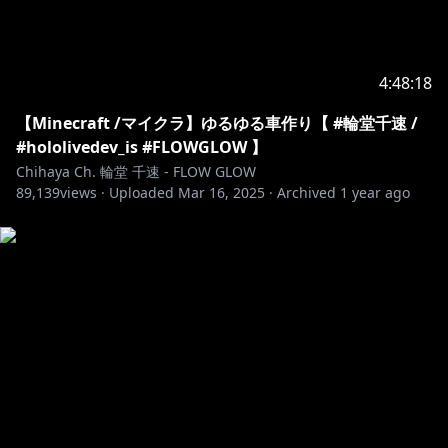
https://www.hololive.tv/contact
-------------------------------------------
4:48:18
ホロライブプロダクションから未成年の視聴者へのお願
い：
【Minecraft /マイクラ】ゆるゆる車作り【 #輪堂千速 /
コンテンツをご覧になる前に必ず下記リンクをご確認く
#hololivedev_is #FLOWGLOW 】
Chihaya Ch. 輪堂 千速 - FLOW GLOW
89,139
https://hololivepro.com/request-to-minors/
views ·
Uploaded
Mar 16, 2025
·
Archived
1 year ago