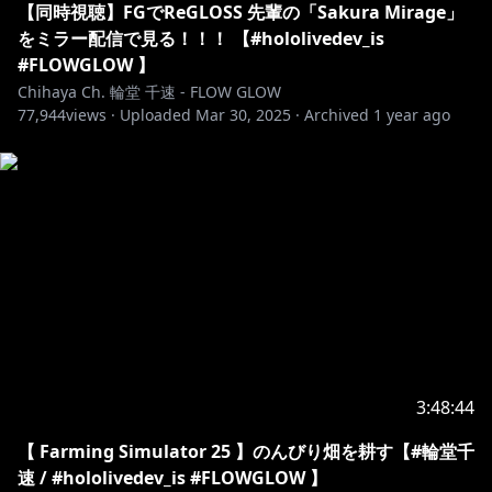
【同時視聴】FGでReGLOSS 先輩の「Sakura Mirage」
ntinevoice2025?_pos=2&_fid=e72ebeaa2&_ss=c
をミラー配信で見る！！！ 【#hololivedev_is
#FLOWGLOW 】
https://shop.hololivepro.com/products/startingvoic
Chihaya Ch. 輪堂 千速 - FLOW GLOW
e_rindochihaya
77,944
views ·
Uploaded
Mar 30, 2025
·
Archived
1 year ago
▼ホロライブ日常ささやき「優しく諭してくれる」ボイ
https://shop.hololivepro.com/products/hololive_asm
r_tenderwordsofsolace
▼ゆくホロくるホロ 冬満喫！デートボイス～
https://shop.hololivepro.com/products/hololive_win
terdelightsdatevoice?_pos=1&_fid=94e942d51&_ss=c
3:48:44
https://www.youtube.com/channel/UCKMWFR6lAstL
a7Vbf5dH7ig/join
【 Farming Simulator 25 】のんびり畑を耕す【#輪堂千
速 / #hololivedev_is #FLOWGLOW 】