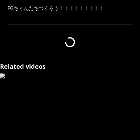
FGちゃんたちつくろう！！！！！！！！！
本ゲームは holo Indie の承諾を得た上で配信・収益化
を行なっております。
ストアページ：
https://store.steampowered.com/app/2972990/_/
ねえ、いっしょに向こう側の景色を見に行かない？
Related videos
ホロライブDEV_ISからデビューした FLOWGLOWのDJ
兼運転手 輪堂千速です！
▼X
https://x.com/rindochihaya
▼△▼△▼△▼△▼△▼△▼△▼△▼△▼△▼△▼△▼
△