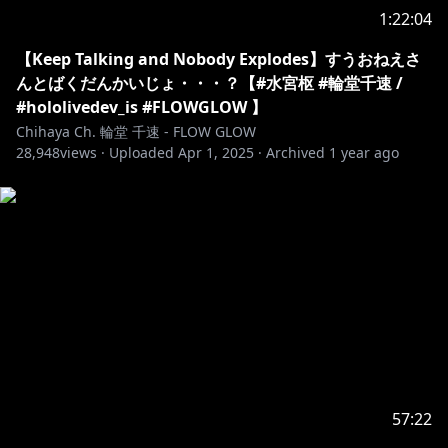
🔧最新情報 / information🎧
1:22:04
🆕
【Keep Talking and Nobody Explodes】すうおねえさ
https://shop.hololivepro.com/products/hololive_nois
んとばくだんかいじょ・・・？【#水宮枢 #輪堂千速 /
es?_pos=3&_fid=20ba45601&_ss=c
#hololivedev_is #FLOWGLOW 】
Chihaya Ch. 輪堂 千速 - FLOW GLOW
28,948
https://shop.hololivepro.com/products/hololive_asm
views ·
Uploaded
Apr 1, 2025
·
Archived
1 year ago
r_whiteday?_pos=4&_fid=20ba45601&_ss=c
https://shop.hololivepro.com/products/hololive_hol
odetective?
utm_source=youtube&utm_medium=product_shelf
https://shop.hololivepro.com/products/hololive_asm
r_puttingyoutosleep?srsltid=AfmBOornk5wE4J-
Y90VWuTmFZWjBtXtraZblKbHsvubjPcaCjZ2tlw5-
57:22
https://shop.hololivepro.com/products/hololive_vale