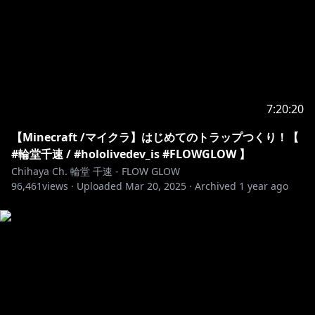
Youtube：
https://www.youtube.com/@DEV_IS_FLOWGLOW
◆ホロライブプロダクションOFFICIAL
HP:
https://hololivepro.com/
7:20:20
X:
https://x.com/hololivetv
【Minecraft /マイクラ】はじめてのトラップつくり！【
-------------------------------------------
#輪堂千速 / #hololivedev_is #FLOWGLOW 】
Chihaya Ch. 輪堂 千速 - FLOW GLOW
▼お手紙や色紙の送付先はコチラ
96,461
views ·
Uploaded
Mar 20, 2025
·
Archived
1 year ago
〒173-0003
東京都板橋区加賀1丁目6番1号
ネットデポ新板橋
カバー株式会社 ホロライブ プレゼント係分
輪堂千速 宛