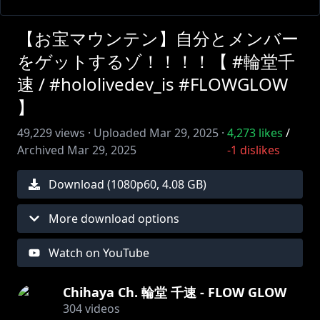
【お宝マウンテン】自分とメンバー
をゲットするゾ！！！！【 #輪堂千
速 / #hololivedev_is #FLOWGLOW
】
49,229
views ·
Uploaded
Mar 29, 2025
·
4,273
likes
/
Archived
Mar 29, 2025
-1
dislikes
Download (
1080
p
60
,
4.08 GB
)
More download options
Watch on YouTube
Chihaya Ch. 輪堂 千速 - FLOW GLOW
304
videos