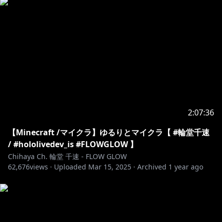
▼△▼△▼△▼△▼△▼△▼△▼△▼△▼△▼△▼△▼
△
https://youtu.be/6h1mezywMCw
https://youtu.be/r2nbjYYVaUA?
si=XdhXW2mBtAhXq4q8
2:07:36
【Minecraft /マイクラ】ゆるりとマイクラ【 #輪堂千速
/ #hololivedev_is #FLOWGLOW 】
https://youtu.be/EkdNf0b7UU0?
Chihaya Ch. 輪堂 千速 - FLOW GLOW
si=mBXpDoK64CkcTp7c
62,676
views ·
Uploaded
Mar 15, 2025
·
Archived
1 year ago
￣￣￣￣￣￣￣￣￣￣￣￣￣￣￣￣￣￣￣
◆FLOW GLOW OFFICIAL
WEB：
https://hololive.hololivepro.com/special/13902/