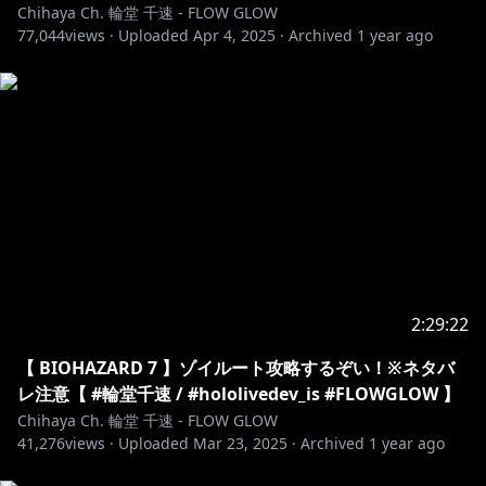
📢 iOS ユーザーの皆様へ / for iOS(iPHONE, iPAD)
Chihaya Ch. 輪堂 千速 - FLOW GLOW
users
77,044
views ·
Uploaded
Apr 4, 2025
·
Archived
1 year ago
こちらのURL（
https://www.youtube.com/@RindoChihaya
）をWeb
ブラウザで開いて加入してください。
Go to
https://www.youtube.com/@UCKMWFR6lAstLa7Vbf5
dH7ig
join in web browser to join, instead of
YouTube app.
▼△▼△▼△▼△▼△▼△▼△▼△▼△▼△▼△▼△▼
△
2:29:22
ハッシュタグ / Hashtags
配信タグ：#おしゃべりん堂
【 BIOHAZARD 7 】ゾイルート攻略するぞい！※ネタバ
ファンアート：#もはやちはや
レ注意【 #輪堂千速 / #hololivedev_is #FLOWGLOW 】
ファンネーム：ニック(メカニック)
Chihaya Ch. 輪堂 千速 - FLOW GLOW
41,276
ファンマーク：🎧🔧
views ·
Uploaded
Mar 23, 2025
·
Archived
1 year ago