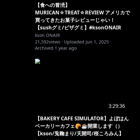
【食への冒涜】
MURICAN☆TREAT☆REVIEW アメリカで
買ってきたお菓子レビューじゃい！
【sushグミ/ピザグミ】#ksonONAIR
kson ONAIR
21,592
views ·
Uploaded
Jun 1, 2025
·
Archived
1 year ago
3:29:36
【BAKERY CAFE SIMULATOR】よぼはん
ベーカリーカフェ🥐☕開業します（）
【kson/兎鞠まり/天開司/桜ころみん】