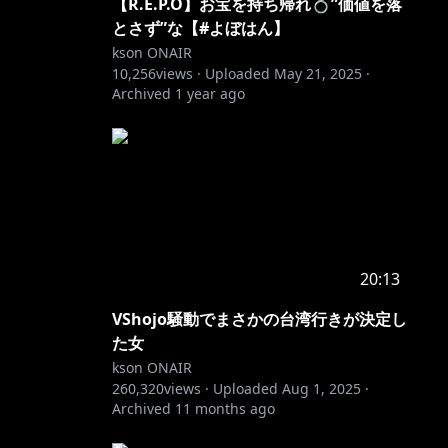
【R.E.P.O】お宝を持ち帰れ💍”価値を落
とさず”な【#よぼはん】
kson ONAIR
10,256
views ·
Uploaded
May 21, 2025
·
Archived
1 year ago
20:13
VShojo騒動でまさかの台湾行きが決定し
た女
kson ONAIR
260,320
views ·
Uploaded
Aug 1, 2025
·
Archived
11 months ago