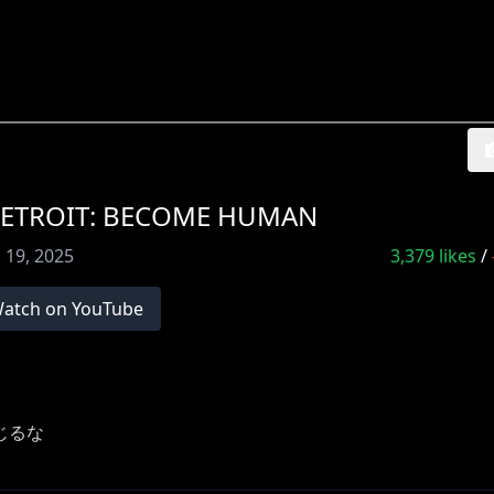
IT: BECOME HUMAN
 19, 2025
3,379
likes
/
atch on YouTube
じるな