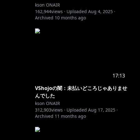
kson ONAIR
162,944
views ·
Uploaded
Aug 4, 2025
·
Archived
10 months ago
17:13
VShojoの闇：未払いどころじゃありませ
ー立ち入
んでした
kson ONAIR
312,903
views ·
Uploaded
Aug 17, 2025
·
Archived
11 months ago