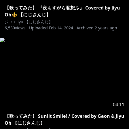
【歌ってみた】 『夜もすがら君想ふ』 Covered by Jiyu
----------------------------------------------------------
Oh⚜ 【にじさんじ】
ジユ / Jiyu 【にじさんじ】
6,530
【Welcome Goods】販売中！！！！！
views ·
Uploaded
Feb 14, 2024
·
Archived
2 years ago
https://shop.nijisanji.jp/s/niji/item/detail/SSZS-
20754?ima=0809
https://booth.pm/ko/items?tags%5B%5D=Oh+Jiyu
----------------------------------------------------------
⚜매너를 지키고 다같이 즐거운 방송을 만들어요!(금지
사항입니다)⚜
04:11
-다른 분들이 기분 나쁠정도의 욕설이나 성희롱 등은 금
【歌ってみた】 Sunlit Smile! / Covered by Gaon & Jiyu
지입니다!
Oh 【にじさんじ】
-방송 내용과 관계 없는 Vtuber나 스트리머 언급 등은 그