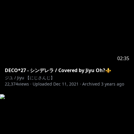
以上の内容以外も僕の判断によってチャットの削除や
BANなどが有るかもです！
よろしくお願いします！
-------------------------------------------------
02:35
◈『Twitter』
https://twitter.com/JiyuOh2434
◈『Support』
https://toon.at/donate/jiyuoh2434
DECO*27 - シンデレラ / Covered by Jiyu Oh?⚜
◈『Membership』
ジユ / Jiyu 【にじさんじ】
22,374
https://www.youtube.com/channel/UCnzZmBOSrQf
views ·
Uploaded
Dec 11, 2021
·
Archived
3 years ago
2wDBbnsDajVw/join
◈『NIJISANJI KR』
https://twitter.com/NIJISANJI_KR
◈『미성년자분들에 대한 안내문』
https://www.anycolor.co.jp/notice-for-minors-kr
#니지산지 #にじさんじ #오지유 #PREELIVE