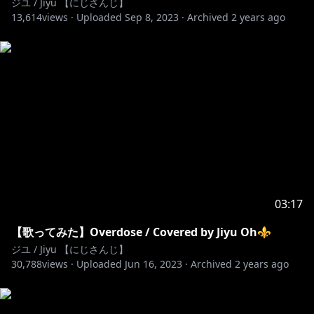
ジユ / Jiyu 【にじさんじ】
만둬주세요
13,614
views ·
Uploaded
Sep 8, 2023
·
Archived
2 years ago
-논란이 될만한 발언이나 닉네임
-외에도 자신이 생각했을 때 아... 이건 좀 아닌거같은데?
라고 생각하는 행동 등등
위의 내용 외에도 판단에 따라 경고 후 채팅 삭제나 밴 등
의 처리가 있을 수 있습니다!
잘 부탁드려요!
⚜ルールは守って楽しいリスナー生活をしましょう！
（禁止事項）⚜
03:17
・他の方の気持ちを悪くさせるほどの悪口、セクハラは
禁止です！
【歌ってみた】Overdose / Covered by Jiyu Oh⚜
・配信の内容と関係ないVtuberさんの話等々はおやめ
ジユ / Jiyu 【にじさんじ】
ください
30,788
views ·
Uploaded
Jun 16, 2023
·
Archived
2 years ago
・問題になるような発言やニックネーム
・他にご自分で考えても「あ…これはダメかも…」と思
うくらいの行動などなど