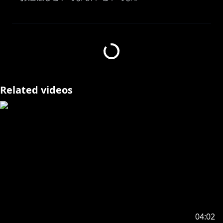
⚜Original
https://youtu.be/Atvsg_zogxo?si=ZZV9-sYX4up9MsSR
Related videos
⚜Vocal
Jiyu Oh
⚜illust
M(えむ)様 (@Apocalypse_mn)
⚜Recording Siro様 (@W_cat0515)
⚜Mix&Mastering Siro様(@W_cat0515)
⚜Movie
山下UT 様(@UndermounT18)
04:02