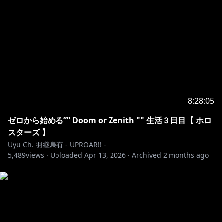
--------------------------------------------------------------------------------
-
天音かなた / Amane Kanata [ hololive ]
💙 YouTube：
https://www.youtube.com/channel/UCZlDXzGoo7d4
4bwdNObFacg
8:28:05
💙 X (Twitter)：
https://x.com/amanekanatach
ゼロから始める”” Doom or Zenith "" 生活３日目【 ホロ
💙 TikTok：
スターズ 】
https://www.tiktok.com/@amanekanata_hololive
Uyu Ch. 羽継烏有 - UPROAR!! -
💙 歌動画再生リスト：
https://youtube.com/playlist?
5,489
views ·
Uploaded
Apr 13, 2026
·
Archived
2 months ago
list=PLNvxSJodVoAu5ABQjfuPGnzqkRMLtN0y2
💙 最新情報：
https://x.com/amanekanatach/highlights
--------------------------------------------------------------------------------
-