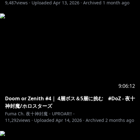
Tech_Mod
https://www.mine-blog.tech/justleveling-
9,487
views ·
Uploaded
Apr 13, 2026
·
Archived
1 month ago
fork/
Decorative Blocks／stohun
https://www.curseforge.com/minecraft/mc-
mods/decorative-blocks
Storage Delight (Forge & Neoforge)／axperty
https://www.curseforge.com/minecraft/mc-
mods/storage-delight-forge
Pehkui／Virtuoel
https://www.curseforge.com/minecraft/mc-
mods/pehkui
Simple Voice Chat／henkelmax
9:06:12
https://www.curseforge.com/minecraft/mc-
mods/simple-voice-chat
Doom or Zenith #4｜ 4層ボス＆5層に挑む #DoZ - 夜十
神封魔/ホロスターズ
【制作協力】
Fuma Ch. 夜十神封魔 - UPROAR!! -
11,292
ドズル社 様
views ·
Uploaded
Apr 14, 2026
·
Archived
2 months ago
https://www.youtube.com/channel/UCj4PjeVMnNTH
IR5EeoNKPAw