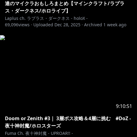
達のマイクラおもしろまとめ【マインクラフト/ラプラ
Ice and Fire: Dragons／ sbom_xela
ス・ダークネス/ホロライブ】
https://www.curseforge.com/minecraft/mc-
Laplus ch. ラプラス・ダークネス - holoX -
mods/ice-and-fire-dragons
69,096
views ·
Uploaded
Dec 28, 2025
·
Archived
1 week ago
Citadel／sbom_xela
https://www.curseforge.com/minecraft/mc-
mods/citadel
Just Enough Items (JEI)／mezz
https://www.curseforge.com/minecraft/mc-mods/jei
Farmer's Delight／vectorwing
https://www.curseforge.com/minecraft/mc-
mods/farmers-delight
JustLeveling [Fork]／SeniorS
https://www.curseforge.com/minecraft/mc-
mods/justleveling-fork
9:10:51
YetAnotherConfigLib／isxander
https://www.curseforge.com/minecraft/mc-
Doom or Zenith #3｜ 3層ボス攻略＆4層に挑む #DoZ -
mods/yacl
夜十神封魔/ホロスターズ
JustLeveling Fork 日本語化リソースパック／@Mine-
Fuma Ch. 夜十神封魔 - UPROAR!! -