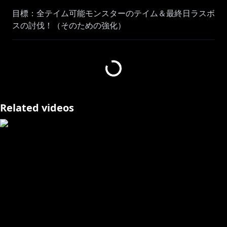
目標：全テイム可能モンスターのテイム＆最終日ラスボ
スの討伐！（そのための強化）
12月8日（月）～ 12月20日（土）
※上記期間の内、7日前後の開催
参加メンバー
‪@NekomataOkayu‬
Related videos
‪@IchijouRirika‬
‪@AmaneKanata‬
‪@HoushouMarine‬
‪@KikiraraVivi‬
‪@YukihanaLamy‬
‪@AZKi‬
‪@LaplusDarknesss‬
‪@usadapekora‬
‪@MomosuzuNene‬
‪@OozoraSubaru‬