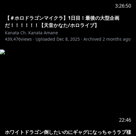
‪@HimemoriLuna‬
3:26:50
‪@MizumiyaSu‬
‪@OtonoseKanade‬
【＃ホロドラゴンマイクラ】1日目！最後の大型企画
※スケジュール等々あるので参加は自由です！
だ！！！！！！【天音かなた/ホロライブ】
Kanata Ch. Kanata Amane
439,476
サムネイラスト：
views ·
Uploaded
Dec 8, 2025
·
Archived
2 months ago
さとうぽてさん
--------------------------------------------------------------------------------
-
本ゲームは Mojang に確認を得た上、Terms and
Conditions (
https://account.mojang.com/terms
) に基
づいて配信・収益化を行なっております
【使用MOD】
Eyes of Ice and Fire／LucianoWayan
22:46
https://www.curseforge.com/minecraft/mc-
ホワイトドラゴン倒したいのにギャグになっちゃうラプ様
mods/eyes-of-ice-and-fire