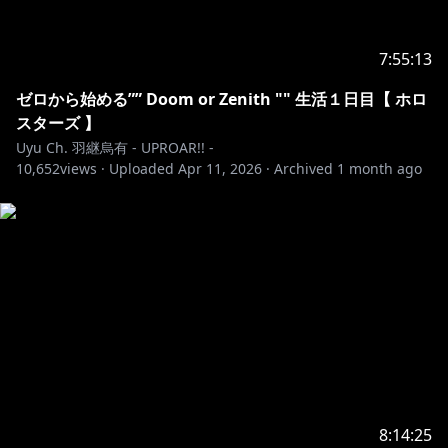
-
※ホロライブプロダクションから未成年の視聴者の方へ
7:55:13
お願い
[ カバー 未成年者の方々へ ] で検索してお読みいただく
ゼロから始める”” Doom or Zenith "" 生活１日目【 ホロ
か、
スターズ 】
Uyu Ch. 羽継烏有 - UPROAR!! -
10,652
https://hololivepro.com/request-to-minors/
views ·
Uploaded
Apr 11, 2026
·
Archived
1 month ago
8:14:25