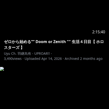
💫 天音かなた メンバーシップ特典 💫
・月3回以上の限定配信🌟
・毎月5日に書き下ろし壁紙限定配布✨などなど
2:15:40
https://www.youtube.com/channel/UCZlDXzGoo7d4
ゼロから始める”” Doom or Zenith "" 生活４日目【 ホロ
4bwdNObFacg/join
スターズ 】
Uyu Ch. 羽継烏有 - UPROAR!! -
--------------------------------------------------------------------------------
3,490
views ·
Uploaded
Apr 14, 2026
·
Archived
2 months ago
-
https://shop.hololivepro.com/collections/amanekan
ata?usf_sort=-date
#天音かなた #天界学園放送部
--------------------------------------------------------------------------------