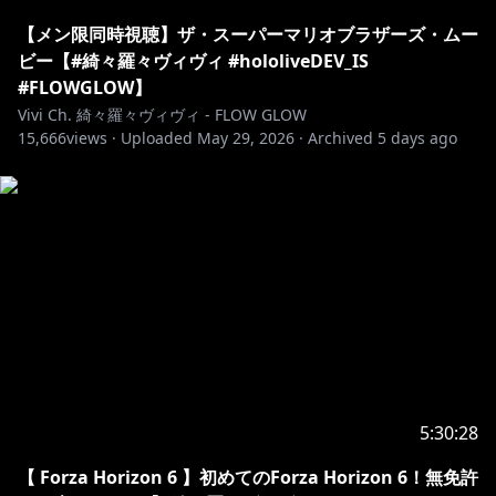
【メン限同時視聴】ザ・スーパーマリオブラザーズ・ムー
タイトル：『FLOW GLOW』
ビー【#綺々羅々ヴィヴィ #hololiveDEV_IS
発売日：2026年1月21日（水）
#FLOWGLOW】
Vivi Ch. 綺々羅々ヴィヴィ - FLOW GLOW
▼1st Album「FLOW GLOW」タワーレコード リリース
15,666
views ·
Uploaded
May 29, 2026
·
Archived
5 days ago
http://tower.jp/article/feature_item/2025/11/09/0702
＜Streaming & Download＞
2025.11.10 0時よりアルバム収録曲「stay by my side」
https://cover.lnk.to/zL2Jov
✧♡✧♡✧♡✧♡✧♡✧♡✧♡✧♡✧♡✧♡✧♡
5:30:28
https://x.com/kikiraravivi
【 Forza Horizon 6 】初めてのForza Horizon 6！無免許