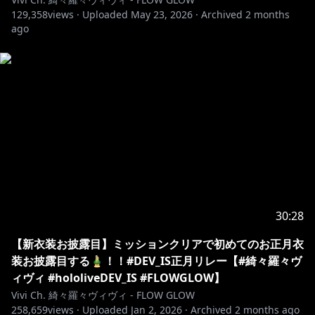
✧♡✧♡✧♡✧♡✧♡✧♡✧♡✧♡✧♡✧♡✧♡
129,358
views ·
Uploaded
May 23, 2026
·
Archived
2 months
ago
◆FLOW GLOW◆
綺々羅々ヴィヴィ / Kikirara Vivi
┗
https://www.youtube.com/@KikiraraVivi
✧♡✧♡✧♡✧♡✧♡✧♡✧♡✧♡✧♡✧♡✧♡
▼お手紙や色紙の送付先はコチラ
〒173-0003
東京都板橋区加賀1丁目6番1号
ネットデポ新板橋
カバー株式会社 ホロライブ プレゼント係分
30:28
綺々羅々ヴィヴィ 宛
【新衣装お披露目】ミッションクリアで初めてのお正月衣
装お披露目する🎍！！#DEV_IS正月リレー【#綺々羅々ヴ
✧♡✧♡✧♡✧♡✧♡✧♡✧♡✧♡✧♡✧♡✧♡
ィヴィ #hololiveDEV_IS #FLOWGLOW】
Vivi Ch. 綺々羅々ヴィヴィ - FLOW GLOW
ホロライブプロダクションから未成年の視聴者へのお願
258,659
views ·
Uploaded
Jan 2, 2026
·
Archived
2 months ago
い。