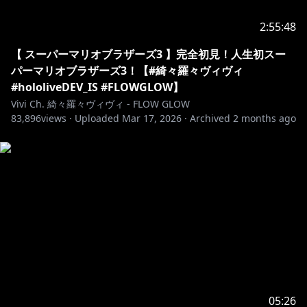
📢iOS ユーザーの皆様へ / for iOS(iPHONE, iPAD)
2:55:48
users
こちらの
【 スーパーマリオブラザーズ3 】完全初見！人生初スー
URL（
https://www.youtube.com/channel/UCGzTVXq
パーマリオブラザーズ3！【#綺々羅々ヴィヴィ
MQHa4AgJVJIVvtDQ/join）
#hololiveDEV_IS #FLOWGLOW】
をWebブラウザで開いて加入してください！
Vivi Ch. 綺々羅々ヴィヴィ - FLOW GLOW
83,896
views ·
Uploaded
Mar 17, 2026
·
Archived
2 months ago
Go to
https://www.youtube.com/channel/UCGzTVXqMQHa
4AgJVJIVvtDQ/join
in web browser to join,instead of
YouTube app
✦ ━━━━━━━ ✦ ━━━━━━━ ✦
1st Album「FLOW GLOW」が発売決定！
✦ ━━━━━━━ ✦ ━━━━━━━ ✦
https://cover.lnk.to/FLOWGLOW
05:26