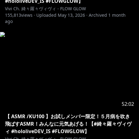
#hololiveDEV_IS #FLOWGLOW】
https://cover.lnk.to/nuYv32
Vivi Ch. 綺々羅々ヴィヴィ - FLOW GLOW
155,813
views ·
Uploaded
May 13, 2026
·
Archived
1 month
✧♡✧♡✧♡✧♡✧♡✧♡✧♡✧♡✧♡✧♡✧♡
ago
https://shop.hololivepro.com/products/flowglow_de
but
✧♡✧♡✧♡✧♡✧♡✧♡✧♡✧♡✧♡✧♡✧♡
◆FLOW GLOW OFFICIAL
WEB：
https://hololive.hololivepro.com/special/13902/
Youtube： @DEV_IS_FLOWGLOW
52:02
◆ホロライブプロダクションOFFICIAL
【 ASMR /KU100 】お試しメンバー限定！５月病を吹き
HP：
https://hololivepro.com/
飛ばすASMR！みんなに元気あげる！【#綺々羅々ヴィヴ
X：
https://x.com/hololivetv
ィ #hololiveDEV_IS #FLOWGLOW】
Vivi Ch. 綺々羅々ヴィヴィ - FLOW GLOW