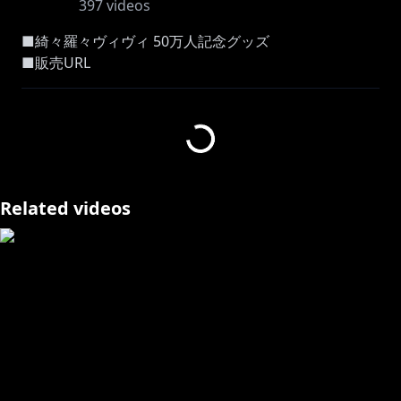
397
videos
■綺々羅々ヴィヴィ 50万人記念グッズ
https://shop.hololivepro.com/products/kikiraravivi_s
ubscribers_500k
【販売期間】
販売開始：2026年3月27日(金) 20:00JST
受注終了：2026年4月27日(月) 18:00JST
Related videos
この動画およびライブは、任天堂著作物の利用許諾を受
けて配信しています。
サムネイルの素敵なイラスト ちゃぼさん
https://x.com/x_xhauntedx_x?s=20
メンバーシップ開設しました！加入はこちらから💕
https://www.youtube.com/channel/UCGzTVXqMQHa
4AgJVJIVvtDQ/join