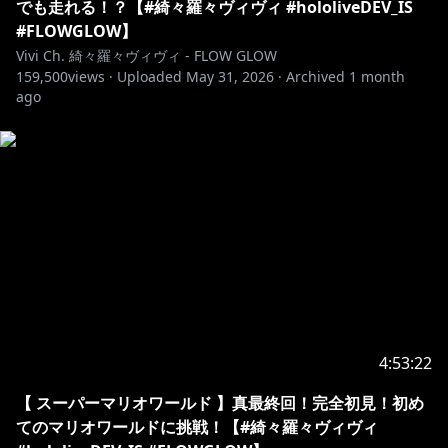
でも走れる！？【#綺々羅々ヴィヴィ #hololiveDEV_IS
#FLOWGLOW】
https://www.instagram.com/kikiraravivi/
Vivi Ch. 綺々羅々ヴィヴィ - FLOW GLOW
159,500
views ·
Uploaded
May 31, 2026
·
Archived
1 month
ago
https://www.tiktok.com/@kikirara_vivi
✧♡✧♡✧♡✧♡✧♡✧♡✧♡✧♡✧♡✧♡✧♡
配信タグ🏷️ #ヴィヴィライブ
FAタグ🏷️ #ヴィヴィメイク
#綺々羅々ヴィヴィ #hololiveDEV_IS #FLOWGLOW
✧♡✧♡✧♡✧♡✧♡✧♡✧♡✧♡✧♡✧♡✧♡
4:53:22
https://www.youtube.com/watch?
【 スーパーマリオワールド 】真最終回！完全初見！初め
v=6h1mezywMCw&t=0s
てのマリオワールドに挑戦！【#綺々羅々ヴィヴィ
＜Streaming & Download＞