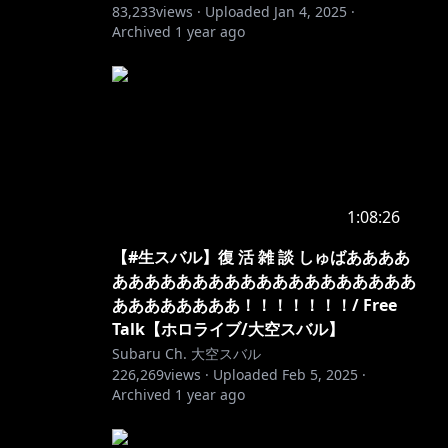
83,233
views ·
Uploaded
Jan 4, 2025
·
Archived
1 year ago
1:08:26
【#生スバル】復 活 雑 談 しゅばああああ
あああああああああああああああああああ
ああああああああ！！！！！！！/ Free
Talk【ホロライブ/大空スバル】
Subaru Ch. 大空スバル
226,269
views ·
Uploaded
Feb 5, 2025
·
Archived
1 year ago