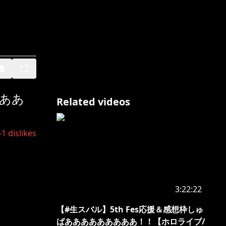
あああ
Related videos
-1
dislikes
3:22:22
【#生スバル】5th Fes応援＆感想枠しゅ
ばあああああああああ！！【ホロライブ/