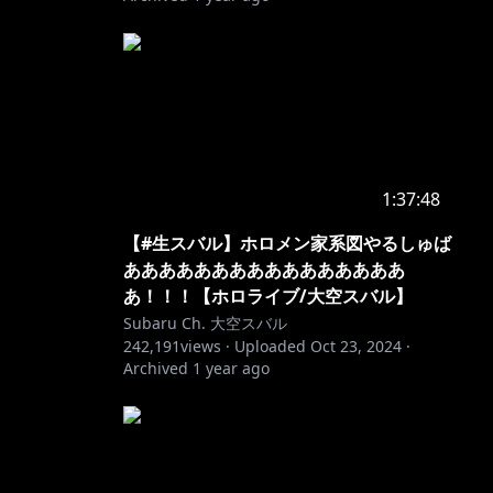
1:37:48
【#生スバル】ホロメン家系図やるしゅば
ああああああああああああああああ
あ！！！【ホロライブ/大空スバル】
Z
...
Subaru Ch. 大空スバル
242,191
views ·
Uploaded
Oct 23, 2024
·
Archived
1 year ago