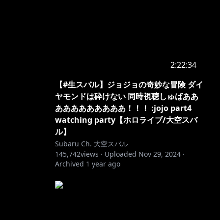
2:22:34
【#生スバル】ジョジョの奇妙な冒険 ダイ
ヤモンドは砕けない 同時視聴しゅばああ
あああああああああ！！！ :jojo part4
watching party【ホロライブ/大空スバ
ル】
Subaru Ch. 大空スバル
145,742
views ·
Uploaded
Nov 29, 2024
·
Archived
1 year ago