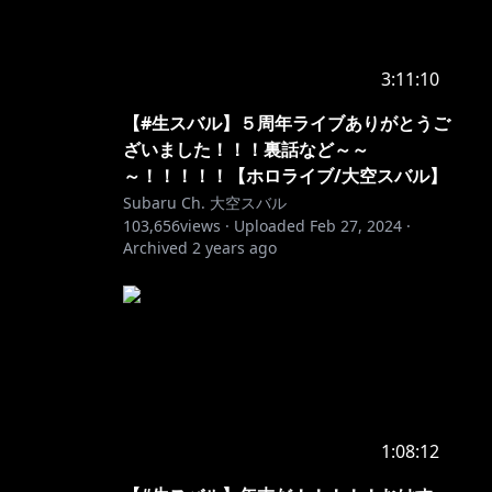
3:11:10
【#生スバル】５周年ライブありがとうご
ざいました！！！裏話など～～
～！！！！！【ホロライブ/大空スバル】
Subaru Ch. 大空スバル
103,656
views ·
Uploaded
Feb 27, 2024
·
Archived
2 years ago
1:08:12