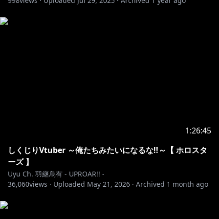
998
views ·
Uploaded
Jul 29, 2025
·
Archived
1 year ago
━━━━━━━━━━━━━━━━━━━━━━━━━
━‥‥・
※ホロライブプロダクションから未成年の視聴者の方々
へのお願い
[カバー 未成年者の方々へ]で検索してお読みいただく
か、
https://hololivepro.com/request-to-minors/
・‥‥
━━━━━━━━━━━━━━━━━━━━━━━━━
1:26:45
━‥‥・
#ホロスターズ #UPROAR #Vtuber #ホロライブプロダ
しくじりVtuber ～俺たちみたいになるな!!～【 ホロスタ
クション #hololive #holostars #ゲーム実況
ーズ 】
Uyu Ch. 羽継烏有 - UPROAR!! -
36,060
views ·
Uploaded
May 21, 2026
·
Archived
1 month ago