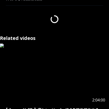
https://www.youtube.com/live/ybPQ-N7bXLs?
si=zwge2vovwMjcBkwT
)
レイン・パターソンさん
小野町春香さん
ベルモンド・バンデラスさん
律可さん
Related videos
柚原いづみさん
巫神こんさん
若魔白ソーダさん
秘間慈ぱねさん
羽継烏有
配信タイトル：Among Us 3D
ストアページ：
https://store.steampowered.com/app/3168600/Amo
ng_Us_3D/
2:04:00
・‥‥