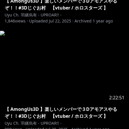
━━━━━━━━━━━━━━━━━━━━━━━━━
【 AmongUs3D 】楽しいメンバーで３Dアモアスやる
━‥‥・
ぞ！！#3Dじぐお村 【vtuber / ホロスターズ 】
羽継烏有
Uyu Ch. 羽継烏有 - UPROAR!! -
1,846
views ·
Uploaded
Jul 22, 2025
·
Archived
1 year ago
https://twitter.com/utsugiuyu
youtube.com/channel/UCgRqGV1gBf2Esxh0Tz1vxzw
/join
https://www.twitch.tv/utsugiuyu_uproar
・‥‥
━━━━━━━━━━━━━━━━━━━━━━━━━
━‥‥・
2:22:51
https://youtube.com/live/ieV_6G8HaXI
【 AmongUs3D 】楽しいメンバーで３Dアモアスやる
▼サムネ
ぞ！！#3Dじぐお村 【vtuber / ホロスターズ 】
Uyu Ch. 羽継烏有 - UPROAR!! -
・‥‥