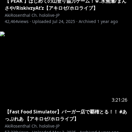
【 PEAK 】はじめての山登り協力ゲーム！ｗ.水無瀬/まん
🍎公式ショップ以外で取り扱い中のオススメグッズ🍎
さや/RiskivzyAt’z【アキロゼ/ホロライブ】
アキロゼねんどろいど 各種販売サイトにて発売中
AkiRosenthal Ch. hololive-JP
42,464
・－・－・－・－・－・－・－・－・－・－・－・－・
views ·
Uploaded
Jul 24, 2025
·
Archived
1 year ago
－・－・－・－・－・
🍎アキロゼ自作ボイス&グッズはコチラをチェック！
https://shop.hololivepro.com/pages/search-results-
page?q=Aki%20Rosenthal
🍎最近知ってくれた人におすすめボイス＆グッズ🍎
ASMR/ボイスドラマ/システムボイス発売！
▻
https://booth.pm/ja/items/907571
▻
https://booth.pm/ja/items/1836440
3:21:26
イベントや日常に絶対欲しい！
【Fast Food Simulator】バーガー店で覇権とる！！ #あ
🍎ロゼ隊訓練Tシャツ🍎
っぷれあ 【アキロゼ/ホロライブ】
▻
https://booth.pm/ja/items/1046875
AkiRosenthal Ch. hololive-JP
🍎ロゼ隊マナチャージTシャツ🍎