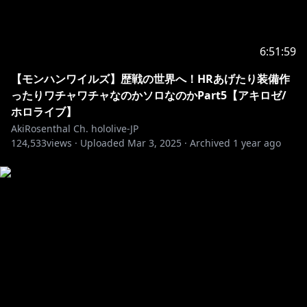
https://www.youtube.com/channel/UCJFZiqLMntJufD
CHc6bQixg
6:51:59
https://hololive.hololivepro.com/
【モンハンワイルズ】歴戦の世界へ！HRあげたり装備作
https://www.hololive.tv/contact
ったりワチャワチャなのかソロなのかPart5【アキロゼ/
ホロライブ】
https://hololivepro.com/question
AkiRosenthal Ch. hololive-JP
・－・－・－・－・－・－・－・－・－・－・－・－・
124,533
views ·
Uploaded
Mar 3, 2025
·
Archived
1 year ago
－・－・－・－・－・
※ホロライブプロダクションから未成年の視聴者の方々
へのお願い
https://www.hololive.tv/request-to-minors