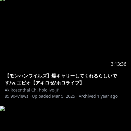
アキロゼとは… アローナ！（挨拶）
ホロライブ所属Vtuber（1期生）
異世界からやってきた癒し系ハーフエルフJK
歌と踊りが大好き、お酒も大好き
見てくれるみんなにとって生活の彩りをお届けできるよ
う活動中
https://www.youtube.com/channel/UCFTLzh12_nrtz
qBPsTCqenA/join
3:13:36
・－・－・－・－・－・－・－・－・－・－・－・－・
－・－・－・－・－・
【モンハンワイルズ】爆キャリーしてくれるらしいで
す/w.エビオ【アキロゼ/ホロライブ】
https://twitter.com/akirosenthal
AkiRosenthal Ch. hololive-JP
85,904
views ·
Uploaded
Mar 5, 2025
·
Archived
1 year ago
二次創作、切り抜き動画大歓迎♪
https://hololivepro.com/terms/