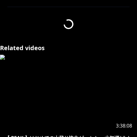
https://store.steampowered.com/app/3527290/PEA
K/
https://x.com/D____H98/status/194909377820114993
7
Related videos
・－・－・－・－・－・－・－・－・－・－・－・－・
－・－・－・－・－・
✨最新グッズ＆ボイス情報✨
https://cover.lnk.to/5bvecc
https://store.line.me/stickershop/product/29057250
/ja
3:38:08
https://x.gd/CpNjp