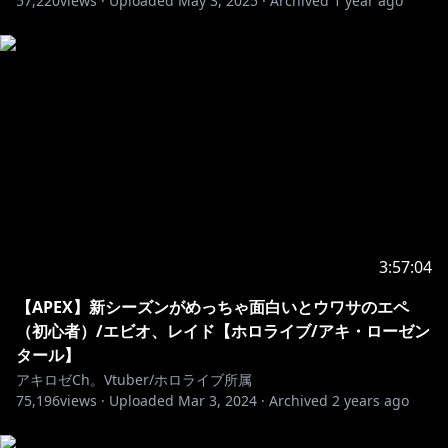
57,220
views ·
Uploaded
May 3, 2025
·
Archived
1 year ago
▻
https://booth.pm/ja/items/1397108
🍎You can also purchase from overseas here!🍎
▻
https://shop.geekjack.net/collections/aki-
rosenthal
・－・－・－・－・－・－・－・－・－・－・－・－・
－・－・－・－・－・
🎧アキロゼ オリジナル楽曲絶賛配信中🎧
https://akirosenthal.streamlink.to/SHALLYS
3:57:04
https://akirose.streamlink.to/HeroineAudition
【APEX】新シーズンがめっちゃ面白いとウワサのエペ
https://cover.lnk.to/ROSEoftheLAMP
（初心者）/エビオ、レイド【ホロライブ/アキ・ローゼン
タール】
https://cover.lnk.to/Yourdestinysituation
アキロゼCh。Vtuber/ホロライブ所属
・－・－・－・－・－・－・－・－・－・－・－・－・
75,196
views ·
Uploaded
Mar 3, 2024
·
Archived
2 years ago
－・－・－・－・－・
▹▸How About Aki Rosenthal