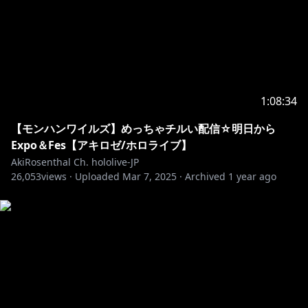
FanTag// #ロゼ隊 #Rosetai
FanArt // #アロ絵 #akimage
切り抜きタグ // #切り抜きロゼ #akiclip
非公式アキロゼファンサイト（本人公認）＊情報めっち
https://akilove.net/
1:08:34
この動画の音声は音読さんを使用しています。
【モンハンワイルズ】めっちゃチルい配信☆明日から
・－・－・－・－・－・－・－・－・－・－・－・－・
Expo＆Fes【アキロゼ/ホロライブ】
－・－・－・－・－・
AkiRosenthal Ch. hololive-JP
🍎ファンレターの受け取りができるよ🍎
26,053
views ·
Uploaded
Mar 7, 2025
·
Archived
1 year ago
〒173-0003
東京都板橋区加賀1丁目6番1号
ネットデポ新板橋
カバー株式会社 ホロライブ プレゼント係分
アキ・ローゼンタール宛
・－・－・－・－・－・－・－・－・－・－・－・－・
－・－・－・－・－・