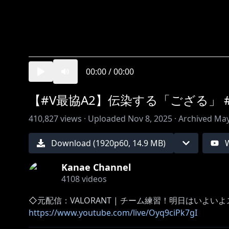
00:00
/
00:00
【#V最協A2】伝染する「ござる」 #に
410,827
views ·
Uploaded
Nov 8, 2025
·
Archived
May
Download (
1920
p
60
,
14.9 MB
)
Kanae Channel
4108
videos
https://www.youtube.com/live/Oyq9ciPk7gI