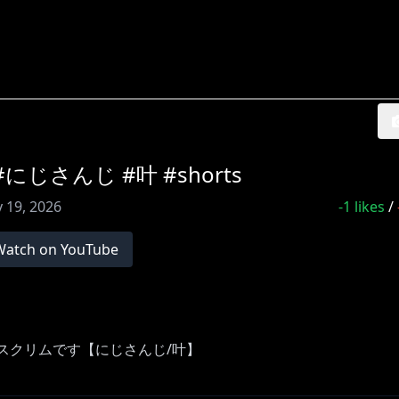
じさんじ #叶 #shorts
 19, 2026
-1
likes
/
Watch on YouTube