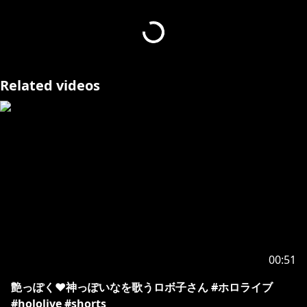
[カバー 未成年者の方々へ]で検索してお読みいただく
https://hololivepro.com/request-to-minors/
]
(
https://hololivepro.com/request-to-minors/
Related videos
00:51
艶っぽく❤神っぽいなを歌うロボ子さん #ホロライブ
#hololive #shorts