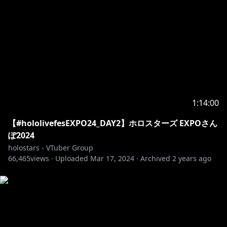
1:14:00
【#hololivefesEXPO24_DAY2】ホロスターズ EXPOさん
ぽ2024
holostars - VTuber Group
66,465
views ·
Uploaded
Mar 17, 2024
·
Archived
2 years ago