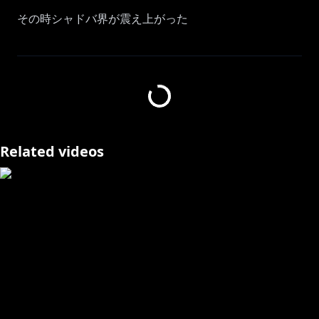
その時シャドバ界が震え上がった
⋈ －－－－－－－－－－－－－－－－－－－－－⋈
https://twitter.com/usadapekora
ハッシュタグ #ぺこらいぶ でツイート🎶
Related videos
配信タイトル：Shadowverse: Worlds Beyond
公式ページ：
https://shadowverse-wb.com/ja/
⋈ －－－－－－－－－－－－－－－－－－－－－⋈
▷メンバーシップはじめました！！
【特典】
■専用スタンプの追加！名前の横にメンバーバッチも付