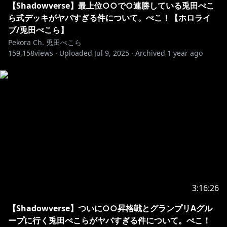
【Shadowverse】最上位○○で○連勝している兎田ぺこ
ら式デッキがヤバすぎる件について。ぺこ！【ホロライ
ブ/兎田ぺこら】
Pekora Ch. 兎田ぺこら
159,158
views ·
Uploaded
Jul 9, 2025
·
Archived
1 year ago
3:16:26
【Shadowverse】ついに○○昇格戦とグランプリAグル
ープに行く兎田ぺこらがヤバすぎる件について。ぺこ！