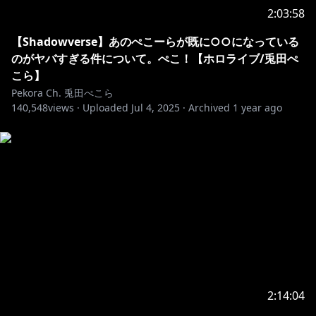
くぺこ！
2:03:58
■メンバー限定での生放送が随時あるぺこ！
■定期的にコミュニティに壁紙やイラストの追加がある
【Shadowverse】あのぺこーらが既に○○になっている
YO！
のがヤバすぎる件について。ぺこ！【ホロライブ/兎田ぺ
こら】
Pekora Ch. 兎田ぺこら
140,548
https://www.youtube.com/channel/UC1DCedRgGHB
views ·
Uploaded
Jul 4, 2025
·
Archived
1 year ago
dm81E1llLhOQ/join
⋈ －－－－－－－－－－－－－－－－－－－－－⋈
※ホロライブプロダクションから未成年の視聴者の方々
へのお願い
[カバー 未成年者の方々へ]で検索してお読みいただく
か、下記リンクをご確認の上、
https://hololivepro.com/request-to-minors/
2:14:04