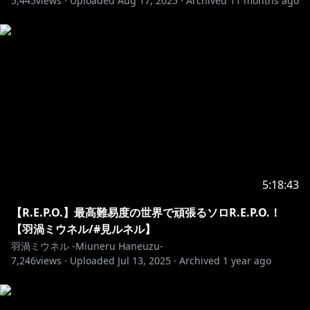
5,445
views ·
Uploaded
Aug 17, 2025
·
Archived
11 months ago
Illust&Live2D✿https://twitter.com/GYARI_
°˖✧ 異世界の姿 ✧˖°
Illust✿https://twitter.com/chie_rico
Live2D✿https://twitter.com/Amatoko85
･･･････････････････････････････
5:18:43
【R.E.P.O.】最高難易度の世界で頑張るソロR.E.P.O.！
【羽渦ミウネル/#見ルネル】
羽渦ミウネル -Miuneru Haneuzu-
7,246
views ·
Uploaded
Jul 13, 2025
·
Archived
1 year ago