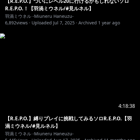
･･･････････････････････････････
【R.E.P.O.】ついにレベル20に行けるかもしれないソロ
R.E.P.O.！【羽渦ミウネル/#見ルネル】
羽渦ミウネル -Miuneru Haneuzu-
6,892
https://www.youtube.com/channel/UCE5VgVGRPfNC
views ·
Uploaded
Jul 7, 2025
·
Archived
1 year ago
jXPeTe1QJHA/join
・オリジナルのスタンプが使えるよ！
・たまにメンバー限定の配信もあるよ！
･･･････････････････････････････
Twitter✿https://twitter.com/Miuneru_
（配信やコラボなどの告知はこちら）
Bluesky✿https://bsky.app/profile/miuneru.voms.net
（日常的な呟きはこちら）
4:18:38
【R.E.P.O.】縛りプレイに挑戦してみるソロR.E.P.O.【羽
GOODS✿https://voms.booth.pm/
渦ミウネル/#見ルネル】
羽渦ミウネル -Miuneru Haneuzu-
°˖✧ いつもの姿 ✧˖°