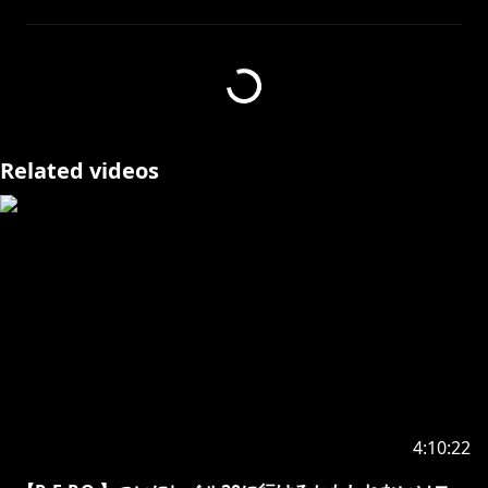
Steamページ
┗https://store.steampowered.com/app/3241660/RE
PO/
R.E.P.O.再生リスト
┗https://www.youtube.com/playlist?
Related videos
list=PLC0194KMxFn2uvZUyUcUxYTGGraHhM1KS
使用しているMOD
┗日本語化：
https://thunderstore.io/c/repo/p/makuromk6/REPO
_JP_TranslationAndFont/
┗現在のレベルを表示：
https://thunderstore.io/c/repo/p/ironbean/LevelNu
mberUI/
#見ルネル
4:10:22