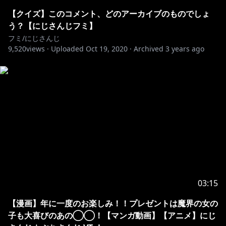
【クイズ】このコメント、どのアーカイブのものでしょ
・니지산지 관련
う？【にじさんじフミ】
◆ 공식Twitter
フミ/にじさんじ
9,520
@NIJISANJI_KR
views ·
Uploaded
Oct 19, 2020
·
Archived
3 years ago
https://www.anycolor.co.jp/notice-for-minors-kr
#굴을먹지마시오 #nagilive #にじさんじ
03:15
【漫画】年に一度のお楽しみ！！プレゼントは魔界の女の
子も大喜びのあの◯◯！【マンガ動画】【アニメ】にじ