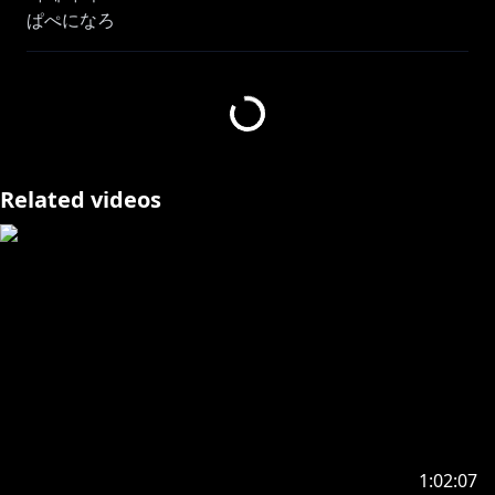
https://shop.nijisanji.jp/s/niji/item/detail/SSZS-
27975?ima=5724
ナギオリジナルグッズ発売！！
https://twitter.com/nijisanji_app/status/17424710790
Related videos
74078849
https://www.youtube.com/channel/UC5ek2GWKvUK
FgnKSHuuCFrw/join
https://toon.at/donate/nagi2434
https://twitter.com/NagiSo2434
ーーーーーーーーーーーーーーーーーーーーー
1:02:07