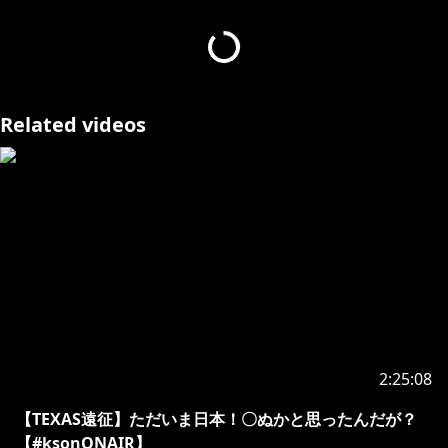
Twitter●
https://twitter.com/ksononair
Twitch●
https://www.twitch.tv/ksonsouchou
Discord●
https://www.discord.gg/ksononair
FANBOX●
https://kson.fanbox.cc/
ブログ、支援者様
に毎月プレゼントなど✨
Related videos
Schedule●
https://kson-schedule.com/
配信の感想などは #ksonONAIR のタグで監視していま
す💕
🍕メンバーシップでご支援ありがとうございます✨
月額490円で限定コンテンツ、限定生配信、ファンディ
スコードの加入+親衛隊マイクラサーバー、親衛隊ARK
サーバー立ち入り自由などの特典があります！（配信者
様はサーバー内での配信自由にどうぞ）
月額1,190円の【鉄砲玉】にアップグレードするとさら
に親衛隊同士の親睦を深められる！？
2:25:08
※アップグレードしたい方はメンバーページの右上の歯
車⚙マークからできます✨
【TEXAS遠征】ただいま日本！〇ぬかと思ったんだが？
【#ksonONAIR】