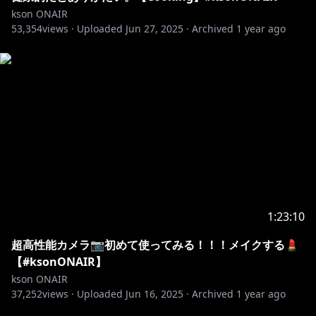
kson ONAIR
53,354
views ·
Uploaded
Jun 27, 2025
·
Archived
1 year ago
1:23:10
超高性能カメラ📷初めて使ってみる！！！メイクする💄
【#ksonONAIR】
kson ONAIR
37,252
views ·
Uploaded
Jun 16, 2025
·
Archived
1 year ago