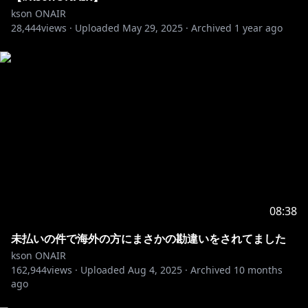
🍕LINEスタンプ/着せ替え販売中！
kson ONAIR
28,444
kson組長●
views ·
Uploaded
https://line.me/S/sticker/27254078
May 29, 2025
·
Archived
1 year ago
眼鏡あり●
https://line.me/S/sticker/18256637
眼鏡なし●
https://line.me/S/sticker/18130660
https://line.me/S/shop/theme/detail?i
...
https://line.me/S/shop/theme/detail?i
...
◎お世話になっている素材サイト様
OKUMONO:
https://sozaino.site/
◎お世話になっているコメントアプリ様
配信者のためのコメントアプリ「わんコメ」
08:38
https://onecomme.com
未払いの件で海外の方にまさかの勘違いをされてました
kson ONAIR
162,944
views ·
Uploaded
Aug 4, 2025
·
Archived
10 months
ago