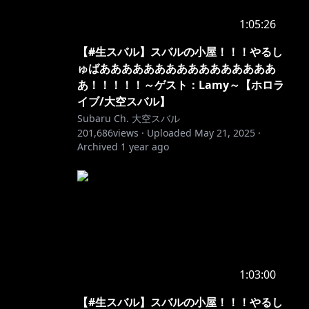
1:05:26
【#生スバル】スバルの小屋！！！やるし
ゅばああああああああああああああああ
あ！！！！！～ゲスト：Lamy～【ホロラ
イブ/大空スバル】
Subaru Ch. 大空スバル
201,686
views ·
Uploaded
May 21, 2025
·
Archived
1 year ago
1:03:00
【#生スバル】スバルの小屋！！！やるし