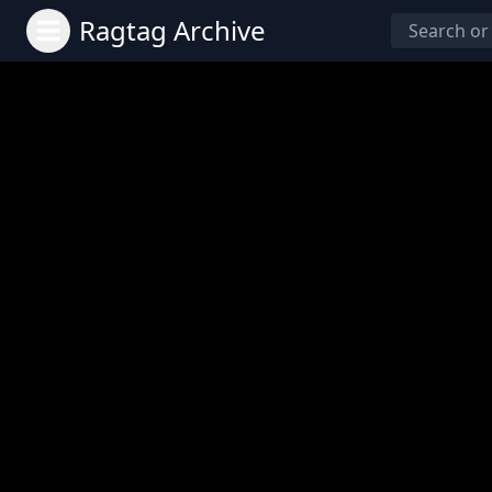
Ragtag Archive