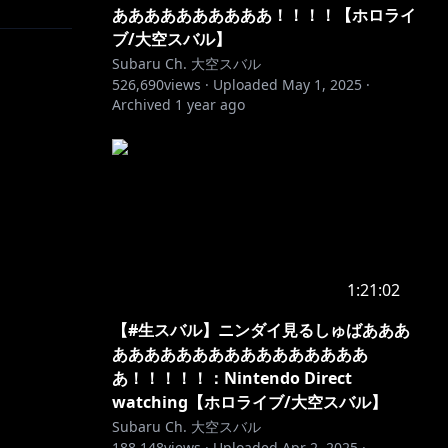
ああああああああああ！！！！【ホロライ
ブ/大空スバル】
Subaru Ch. 大空スバル
526,690
views ·
Uploaded
May 1, 2025
·
Archived
1 year ago
1:21:02
【#生スバル】ニンダイ見るしゅばあああ
ああああああああああああああああ
あ！！！！！：Nintendo Direct
watching【ホロライブ/大空スバル】
Subaru Ch. 大空スバル
188,148
views ·
Uploaded
Apr 2, 2025
·