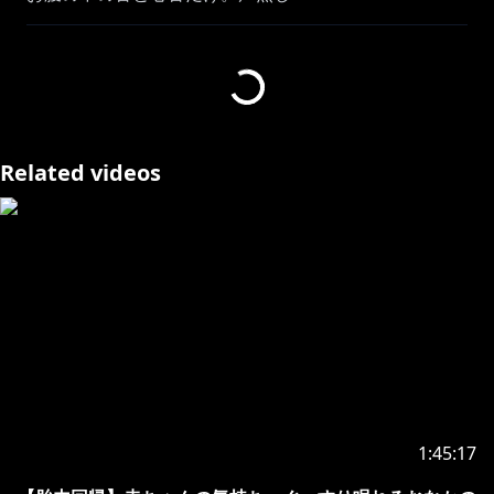
癒し、安眠、睡眠誘導
出し入れ、出産無し、囁き無し
おなか：食べたばかりです
Related videos
https://x.com/0yk1hb234
https://youtube.com/playlist?
list=PL8jg7hLh8wR1yg8A8VOILLwtLH3xM2KTH
https://www.youtube.com/playlist?
list=PL8jg7hLh8wR3ENIYVIOltuMhM3NJVhNO7
1:45:17