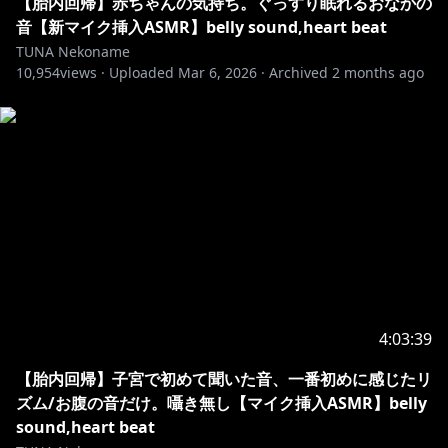
https://www.youtube.com/playlist?
【胎内回帰】赤ちゃんの気持ち。ぐっすり眠れるおなかの
list=PL8jg7hLh8wR2DpXJlTR0q1evF8R6jkwju
音【新マイク挿入ASMR】belly sound,heart beat
胎内回帰音声作品も販売中です。
TUNA Nekoname
10,954
views ·
Uploaded
Mar 6, 2026
·
Archived
2 months ago
#胎内回帰
Intrauterine regression
belly sound vore 丸呑み rumbling stomach
*.○。・.: * .。○・。.。：*。○。：.・。*.○。・.: *
.。○・*.
個人勢えろにゃんこVtuber
猫舐つな【Nekoname Tuna】
ASMR・シチュエーションボイス・ゲーム配信
耳舐め・それ以上////はwithny,FC2Liveで…♡
4:03:39
Hello! I am Independent Cat Vtuber "Nekoname
【胎内回帰】子宮で初めて聞いた音、一番初めに感じたリ
Tuna"
ズム/お腹の音だけ。囁き無し【マイク挿入ASMR】belly
ASMR, Situation voices and Gaming livestreams and
sound,heart beat
ear licking is what my main channel is about.