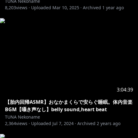
TUNA Nekoname
Other "special contents" are on withny,FC2Live///
8,203
views ·
Uploaded
Mar 10, 2025
·
Archived
1 year ago
🐈Twitter
https://twitter.com/tuna_vtuber
*.○。・.: * .。○・。.。：*。○。：.・。*.○。・.: *
.。○・*.
モデルは、作者こまど様に許可をいただき
「ミント」ちゃんを改変して活動させていただいており
ます。
3:04:39
Twitter:@komado_booth
【胎内回帰ASMR】おなかまくらで安らぐ睡眠。体内音楽
BGM【囁き声なし】belly sound,heart beat
TUNA Nekoname
2,364
views ·
Uploaded
Jul 7, 2024
·
Archived
2 years ago