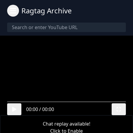
Ragtag Archive
00:00
/
00:00
Chat replay available!
Click to Enable