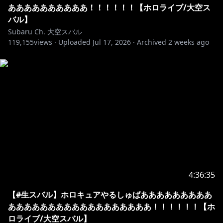
ああああああああああ！！！！！！【ホロライブ/大空ス
バル】
Subaru Ch. 大空スバル
119,155
views ·
Uploaded
Jul 17, 2026
·
Archived
2 weeks ago
4:36:35
【#生スバル】ホロキュアやるしゅばあああああああああ
ああああああああああああああああああ！！！！！！【ホ
ロライブ/大空スバル】