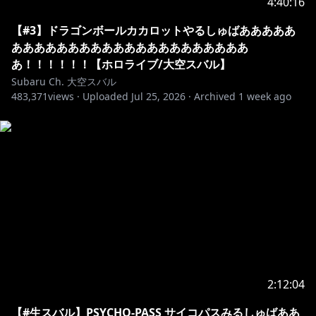
4:40:16
【#3】ドラゴンボールカカロットやるしゅばあああああ
あああああああああああああああああああああ
あ！！！！！！【ホロライブ/大空スバル】
Subaru Ch. 大空スバル
483,371
views ·
Uploaded
Jul 25, 2026
·
Archived
1 week ago
2:12:04
【#生スバル】PSYCHO-PASS サイコパスみるしゅばああ