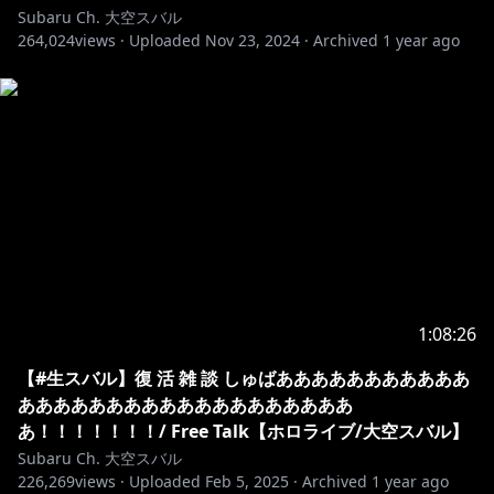
Subaru Ch. 大空スバル
264,024
views ·
Uploaded
Nov 23, 2024
·
Archived
1 year ago
1:08:26
【#生スバル】復 活 雑 談 しゅばあああああああああああ
あああああああああああああああああああ
あ！！！！！！！/ Free Talk【ホロライブ/大空スバル】
Subaru Ch. 大空スバル
226,269
views ·
Uploaded
Feb 5, 2025
·
Archived
1 year ago