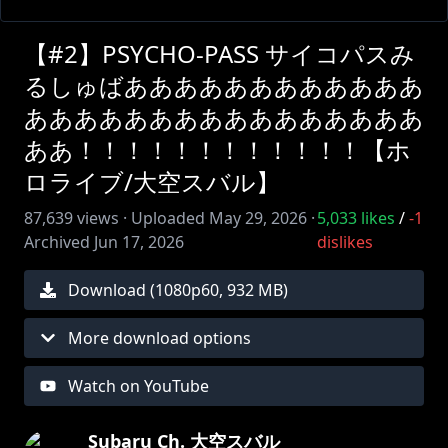
【#2】PSYCHO-PASS サイコパスみ
るしゅばああああああああああああ
ああああああああああああああああ
ああ！！！！！！！！！！！！【ホ
ロライブ/大空スバル】
87,639
views ·
Uploaded
May 29, 2026
·
5,033
likes
/
-1
Archived
Jun 17, 2026
dislikes
Download (
1080
p
60
,
932 MB
)
More download options
Watch on YouTube
Subaru Ch. 大空スバル