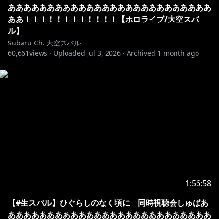
ああああああああああああああああああああああああああ
ああ！！！！！！！！！！！！【ホロライブ/大空スバ
ル】
Subaru Ch. 大空スバル
60,661
views ·
Uploaded
Jul 3, 2026
·
Archived
1 month ago
1:56:58
【#生スバル】ひぐらしのなく頃に 同時視聴会しゅばあ
ああああああああああああああああああああああああああ