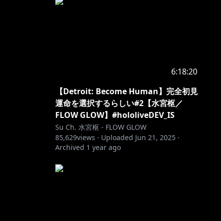
6:18:20
【Detroit: Become Human】完全初見
運命を選択するらしい#2【水宮枢／
FLOW GLOW】#hololiveDEV_IS
Su Ch. 水宮枢 - FLOW GLOW
85,629
views ·
Uploaded
Jun 21, 2025
·
Archived
1 year ago