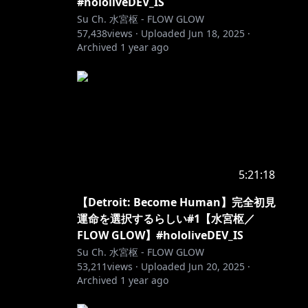
#hololiveDEV_IS
Su Ch. 水宮枢 - FLOW GLOW
57,438
views ·
Uploaded
Jun 18, 2025
·
Archived
1 year ago
5:21:18
【Detroit: Become Human】完全初見
運命を選択するらしい#1【水宮枢／
FLOW GLOW】#hololiveDEV_IS
Su Ch. 水宮枢 - FLOW GLOW
53,211
views ·
Uploaded
Jun 20, 2025
·
Archived
1 year ago