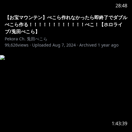
28:48
【特典】
■専用スタンプの追加！名前の横にメンバーバッチも付
【お宝マウンテン】ぺこら作れなかったら即終了でダブル
くぺこ！
ぺこら作る！！！！！！！！！！！！ぺこ！【ホロライ
■メンバー限定での生放送が随時あるぺこ！
ブ/兎田ぺこら】
■定期的にコミュニティに壁紙やイラストの追加がある
Pekora Ch. 兎田ぺこら
99,626
YO！
views ·
Uploaded
Aug 7, 2024
·
Archived
1 year ago
https://www.youtube.com/channel/UC1DCedRgGHB
dm81E1llLhOQ/join
⋈ －－－－－－－－－－－－－－－－－－－－－⋈
※ホロライブプロダクションから未成年の視聴者の方々
へのお願い
[カバー 未成年者の方々へ]で検索してお読みいただく
か、下記リンクをご確認の上、
1:43:39