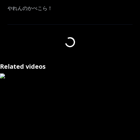
やれんのかぺこら！
サムネイラスト：アカババァ@C104(日)西
ひ-01a(@0725akaba)さん
⋈ －－－－－－－－－－－－－－－－－－－－－⋈
Related videos
https://twitter.com/usadapekora
ハッシュタグ #ぺこらいぶ でツイート🎶
本ゲームは holo Indie の承諾を得た上で配信・収益化
を行なっております。
⋈ －－－－－－－－－－－－－－－－－－－－－⋈
▷メンバーシップはじめました！！