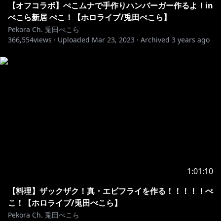
【オフコラボ】ぺこムナで手作りハンバーガー作るよ！in
https://hololivepro.com/request-to-minors/
ぺこら新居 ぺこ！【ホロライブ/兎田ぺこら】
Pekora Ch. 兎田ぺこら
366,554
views ·
Uploaded
Mar 23, 2023
·
Archived
3 years ago
1:01:10
【料理】ザックザク！真・エビフライを作る！！！！！ぺ
こ！【ホロライブ/兎田ぺこら】
Pekora Ch. 兎田ぺこら